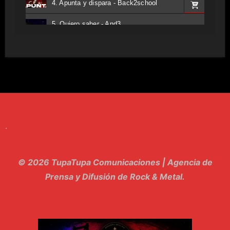
4. Apunta y dispara - Back2school
5. Quiero saber - And3
6. Tv - Entreco
7. Perros del Estado - Atestado
8. Singular - Stoner
9. Hasta Siempre - Maskhera
.
10. El Sergio - Los macabritos
11. Metele Bravura - Apolo 7
© 2026 TupaTupa Comunicaciones | Agencia de
12. dolor - Piel
Prensa y Difusión de Rock & Metal.
13. El Poder Del Lado Oscuro - Torre de marfil
14. Llanto en el Cielo - Carmaleon