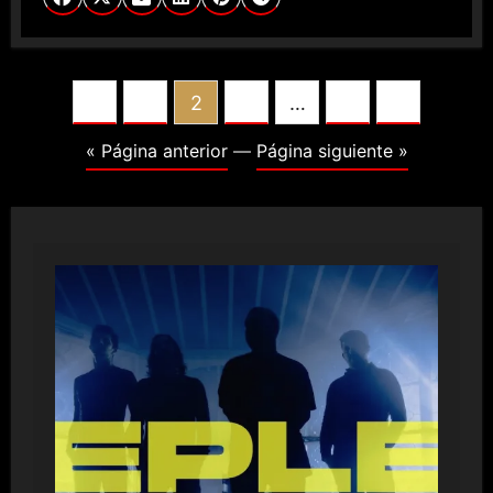
POSTS
1
2
3
…
22
PAGINATION
« Página anterior
—
Página siguiente »