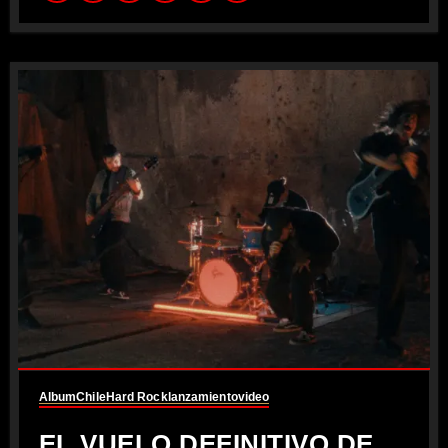
Album
Chile
Hard Rock
lanzamiento
video
EL VUELO DEFINITIVO DE