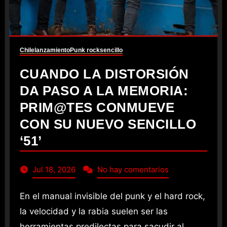
Chile
lanzamiento
Punk rock
sencillo
CUANDO LA DISTORSIÓN
DA PASO A LA MEMORIA:
PRIM@TES CONMUEVE
CON SU NUEVO SENCILLO
‘51’
Jul 18, 2026
No hay comentarios
En el manual invisible del punk y el hard rock,
la velocidad y la rabia suelen ser las
herramientas predilectas para sacudir al