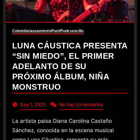
Colombia
lanzamiento
Post/Punk
sencillo
LUNA CÁUSTICA PRESENTA
“SIN MIEDO”, EL PRIMER
ADELANTO DE SU
PRÓXIMO ÁLBUM, NIÑA
MONSTRUO
Sep 1, 2025
No hay comentarios
La artista paisa Diana Carolina Castaño
Sánchez, conocida en la escena musical
como Luna Cáustica, presenta su más