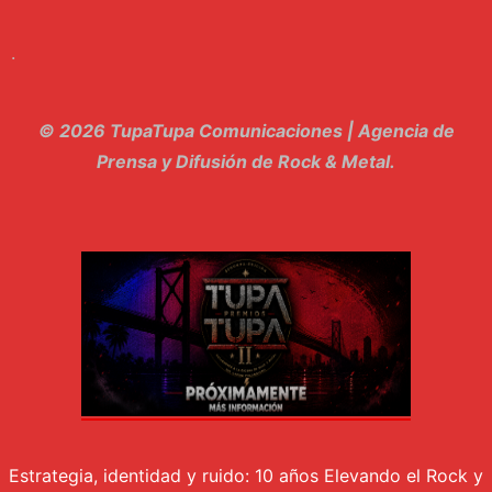
9. Hasta Siempre - Maskhera
.
10. El Sergio - Los macabritos
11. Metele Bravura - Apolo 7
© 2026 TupaTupa Comunicaciones | Agencia de
12. dolor - Piel
Prensa y Difusión de Rock & Metal.
13. El Poder Del Lado Oscuro - Torre de marfil
14. Llanto en el Cielo - Carmaleon
15. Pachakuti - Pleia
16. Demuestro Mi Fe - Epidemia Rapcore
17. Kamikaze - La Pvta Electrica
18. El diablo esta en bora bora - El Sr Jada y los ultimos de la cuadra
Estrategia, identidad y ruido: 10 años Elevando el Rock y