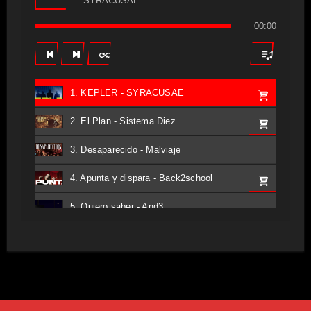
SYRACUSAE
00:00
1. KEPLER - SYRACUSAE
2. El Plan - Sistema Diez
3. Desaparecido - Malviaje
4. Apunta y dispara - Back2school
5. Quiero saber - And3
6. Tv - Entreco
7. Perros del Estado - Atestado
8. Singular - Stoner