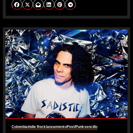
Colombia
Indie Rock
lanzamiento
Post/Punk
sencillo