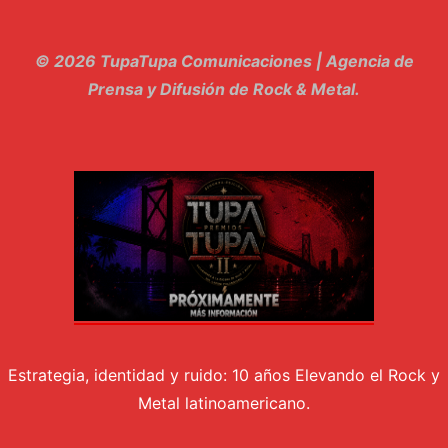
11. Metele Bravura - Apolo 7
© 2026 TupaTupa Comunicaciones | Agencia de
12. dolor - Piel
Prensa y Difusión de Rock & Metal.
13. El Poder Del Lado Oscuro - Torre de marfil
14. Llanto en el Cielo - Carmaleon
15. Pachakuti - Pleia
16. Demuestro Mi Fe - Epidemia Rapcore
17. Kamikaze - La Pvta Electrica
18. El diablo esta en bora bora - El Sr Jada y los ultimos de la cuadra
Estrategia, identidad y ruido: 10 años Elevando el Rock y
Metal latinoamericano.