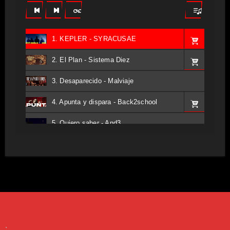
1. KEPLER - SYRACUSAE
2. El Plan - Sistema Diez
3. Desaparecido - Malviaje
4. Apunta y dispara - Back2school
5. Quiero saber - And3
6. Tv - Entreco
7. Perros del Estado - Atestado
8. Singular - Stoner
9. Hasta Siempre - Maskhera
.
10. El Sergio - Los macabritos