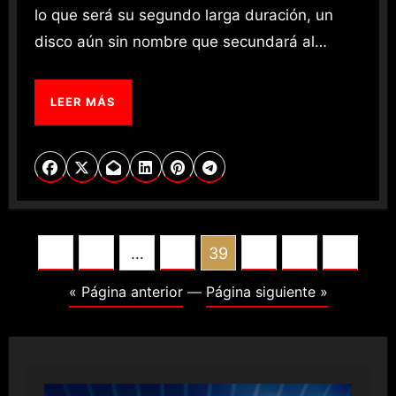
lo que será su segundo larga duración, un
disco aún sin nombre que secundará al…
LEER MÁS
POSTS
1
…
38
39
40
41
PAGINATION
« Página anterior
—
Página siguiente »