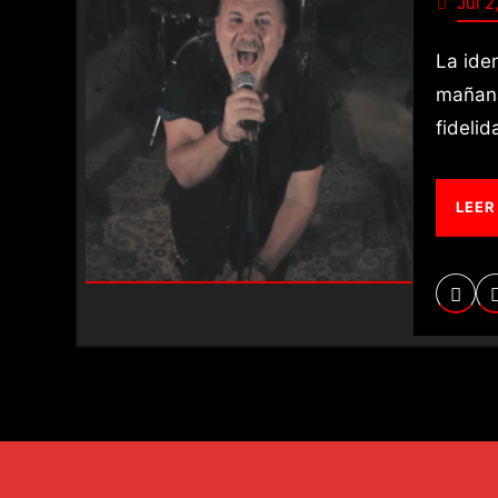
Jul 2
La identidad de una banda no se construye de la noche a la
mañana
fideli
LEER