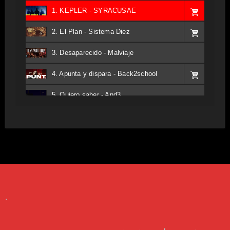
1. KEPLER - SYRACUSAE
2. El Plan - Sistema Diez
3. Desaparecido - Malviaje
4. Apunta y dispara - Back2school
5. Quiero saber - And3
6. Tv - Entreco
7. Perros del Estado - Atestado
8. Singular - Stoner
9. Hasta Siempre - Maskhera
.
10. El Sergio - Los macabritos
11. Metele Bravura - Apolo 7