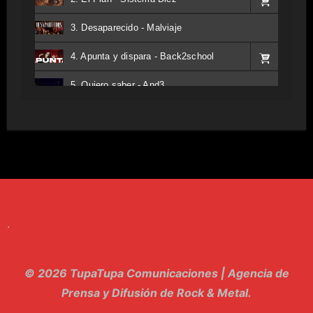
3. Desaparecido - Malviaje
4. Apunta y dispara - Back2school
5. Quiero saber - And3
6. Tv - Entreco
7. Perros del Estado - Atestado
8. Singular - Stoner
9. Hasta Siempre - Maskhera
.
10. El Sergio - Los macabritos
11. Metele Bravura - Apolo 7
© 2026 TupaTupa Comunicaciones | Agencia de
12. dolor - Piel
Prensa y Difusión de Rock & Metal.