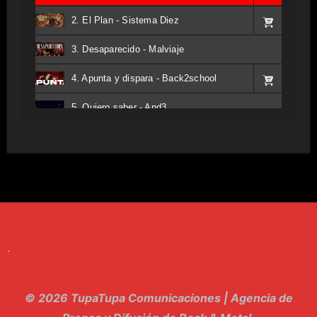
2. El Plan - Sistema Diez
3. Desaparecido - Malviaje
4. Apunta y dispara - Back2school
5. Quiero saber - And3
6. Tv - Entreco
7. Perros del Estado - Atestado
8. Singular - Stoner
9. Hasta Siempre - Maskhera
.
10. El Sergio - Los macabritos
11. Metele Bravura - Apolo 7
© 2026 TupaTupa Comunicaciones | Agencia de
12. dolor - Piel