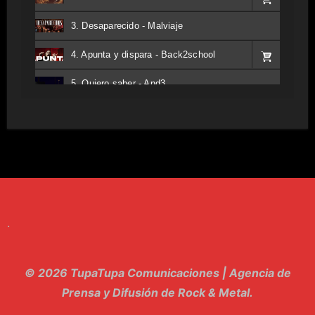
3. Desaparecido - Malviaje
4. Apunta y dispara - Back2school
5. Quiero saber - And3
6. Tv - Entreco
7. Perros del Estado - Atestado
8. Singular - Stoner
9. Hasta Siempre - Maskhera
.
10. El Sergio - Los macabritos
11. Metele Bravura - Apolo 7
© 2026 TupaTupa Comunicaciones | Agencia de
12. dolor - Piel
Prensa y Difusión de Rock & Metal.
13. El Poder Del Lado Oscuro - Torre de marfil