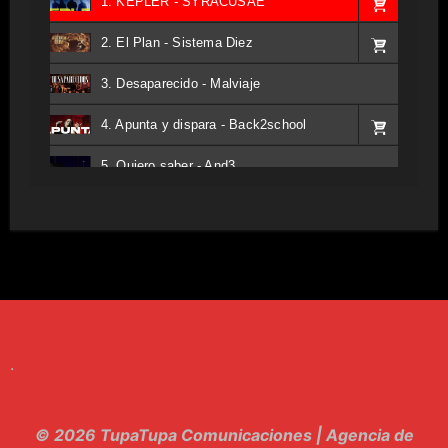
1. KEPLER - SYRACUSAE
2. El Plan - Sistema Diez
3. Desaparecido - Malviaje
4. Apunta y dispara - Back2school
5. Quiero saber - And3
6. Tv - Entreco
7. Perros del Estado - Atestado
8. Singular - Stoner
9. Hasta Siempre - Maskhera
.
10. El Sergio - Los macabritos
11. Metele Bravura - Apolo 7
© 2026 TupaTupa Comunicaciones | Agencia de