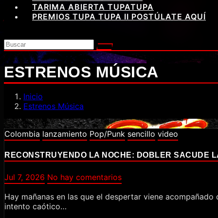
TARIMA ABIERTA TUPATUPA
PREMIOS TUPA TUPA II POSTÚLATE AQUÍ
ESTRENOS MÚSICA
Inicio
Estrenos Música
Colombia
lanzamiento
Pop/Punk
sencillo
video
RECONSTRUYENDO LA NOCHE: DOBLER SACUDE LA
Jul 7, 2026
No hay comentarios
Hay mañanas en las que el despertar viene acompañado de un enorme signo de interrogación. Ese instante difuso, suspendido entre la adrenalina de la noche anterior y el
intento caótico…