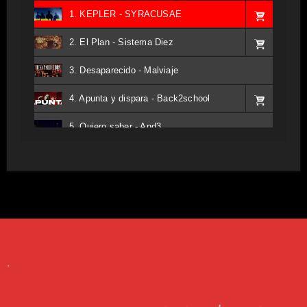
1. KEPLER - SYRACUSAE
2. El Plan - Sistema Diez
3. Desaparecido - Malviaje
4. Apunta y dispara - Back2school
5. Quiero saber - And3
6. Tv - Entreco
7. Perros del Estado - Atestado
8. Singular - Stoner
9. Hasta Siempre - Maskhera
.
10. El Sergio - Los macabritos
11. Metele Bravura - Apolo 7