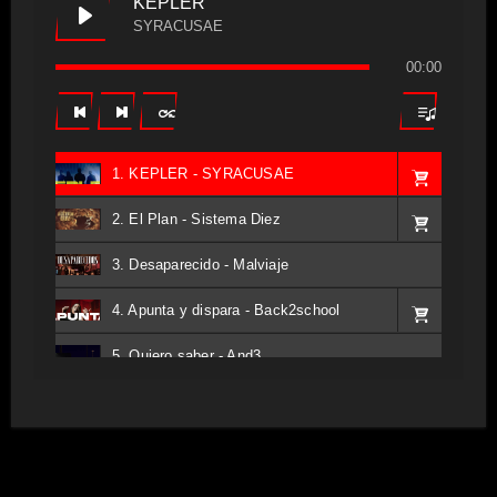
KEPLER
SYRACUSAE
00:00
1. KEPLER - SYRACUSAE
2. El Plan - Sistema Diez
3. Desaparecido - Malviaje
4. Apunta y dispara - Back2school
5. Quiero saber - And3
6. Tv - Entreco
7. Perros del Estado - Atestado
8. Singular - Stoner