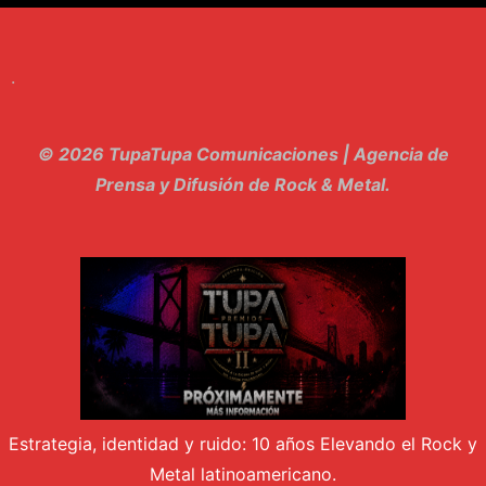
9. Hasta Siempre - Maskhera
.
10. El Sergio - Los macabritos
11. Metele Bravura - Apolo 7
© 2026 TupaTupa Comunicaciones | Agencia de
12. dolor - Piel
Prensa y Difusión de Rock & Metal.
13. El Poder Del Lado Oscuro - Torre de marfil
14. Llanto en el Cielo - Carmaleon
15. Pachakuti - Pleia
16. Demuestro Mi Fe - Epidemia Rapcore
17. Kamikaze - La Pvta Electrica
Estrategia, identidad y ruido: 10 años Elevando el Rock y
18. El diablo esta en bora bora - El Sr Jada y los ultimos de la cuadra
Metal latinoamericano.