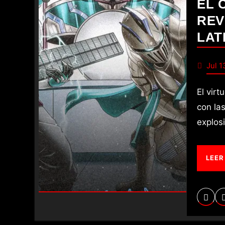
EL 
REV
LAT
Jul 1
El virtuosismo en la guitarra no tiene fronteras, y cuando se mezcla
con la
explos
LEER