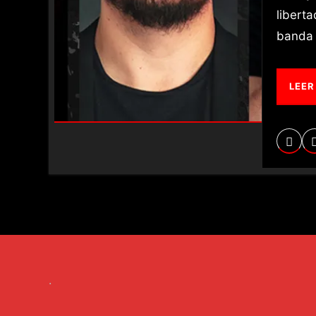
libert
banda 
LEER
.