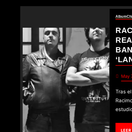
Album
Chi
RAC
REA
BAN
‘LA
May 
Tras el vuelo, llega el momento de tocar tierra. La banda chilena
Racimo
estudi
LEER