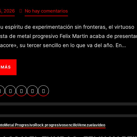
5, 2026
No hay comentarios
rista de metal progresivo Felix Martin acaba de presenta
core», su tercer sencillo en lo que va del año. En…
 MÁS
nto
Metal Progresivo
Rock progresivo
sencillo
Venezuela
video