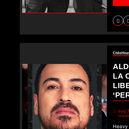
Chile
Hea
ALD
LA 
LIB
‘PE
Feb 7
Heavy metal en español que explora la soledad, la alienación y la