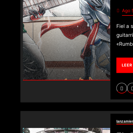
Ago 
Fiel a su espíritu de experimentación sin fronteras, el virtuoso
guitar
«Rumba
LEER
lanzamie