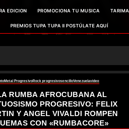
RA EDICION
PROMOCIONA TU MUSICA
TARIMA
PREMIOS TUPA TUPA II POSTÚLATE AQUÍ
nto
Metal Progresivo
Rock progresivo
sencillo
Venezuela
video
LA RUMBA AFROCUBANA AL
TUOSISMO PROGRESIVO: FELIX
TIN Y ANGEL VIVALDI ROMPEN
UEMAS CON «RUMBACORE»