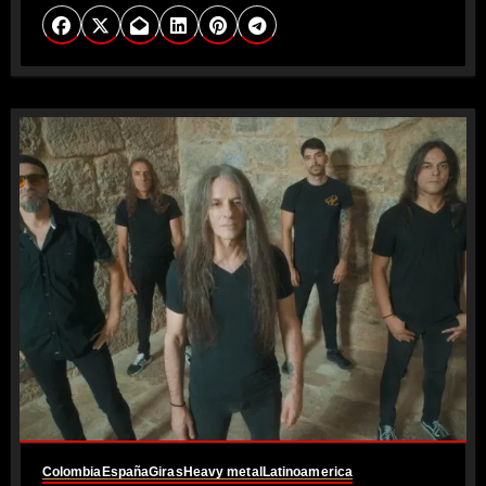
Colombia
España
Giras
Heavy metal
Latinoamerica