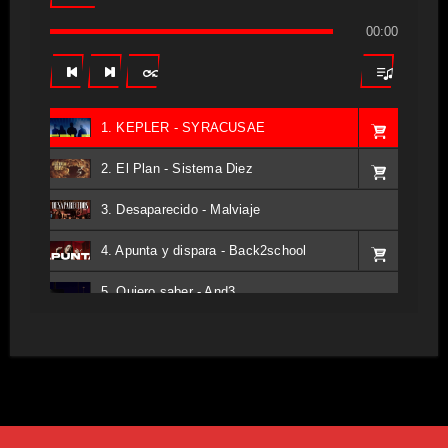
00:00
1. KEPLER - SYRACUSAE
2. El Plan - Sistema Diez
3. Desaparecido - Malviaje
4. Apunta y dispara - Back2school
5. Quiero saber - And3
6. Tv - Entreco
7. Perros del Estado - Atestado
8. Singular - Stoner