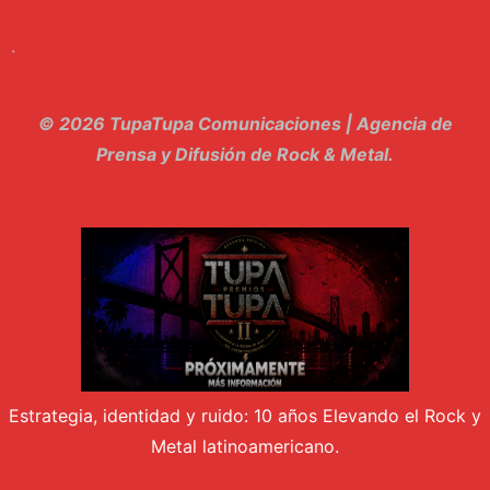
9. Hasta Siempre - Maskhera
.
10. El Sergio - Los macabritos
11. Metele Bravura - Apolo 7
© 2026 TupaTupa Comunicaciones | Agencia de
12. dolor - Piel
Prensa y Difusión de Rock & Metal.
13. El Poder Del Lado Oscuro - Torre de marfil
14. Llanto en el Cielo - Carmaleon
15. Pachakuti - Pleia
16. Demuestro Mi Fe - Epidemia Rapcore
17. Kamikaze - La Pvta Electrica
Estrategia, identidad y ruido: 10 años Elevando el Rock y
18. El diablo esta en bora bora - El Sr Jada y los ultimos de la cuadra
Metal latinoamericano.