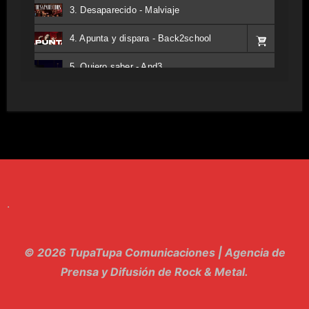
3. Desaparecido - Malviaje
4. Apunta y dispara - Back2school
5. Quiero saber - And3
6. Tv - Entreco
7. Perros del Estado - Atestado
8. Singular - Stoner
9. Hasta Siempre - Maskhera
.
10. El Sergio - Los macabritos
11. Metele Bravura - Apolo 7
© 2026 TupaTupa Comunicaciones | Agencia de
12. dolor - Piel
Prensa y Difusión de Rock & Metal.
13. El Poder Del Lado Oscuro - Torre de marfil