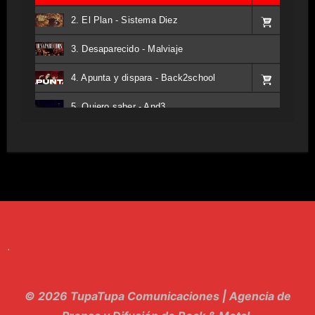
2. El Plan - Sistema Diez
3. Desaparecido - Malviaje
4. Apunta y dispara - Back2school
5. Quiero saber - And3
6. Tv - Entreco
7. Perros del Estado - Atestado
8. Singular - Stoner
9. Hasta Siempre - Maskhera
.
10. El Sergio - Los macabritos
11. Metele Bravura - Apolo 7
© 2026 TupaTupa Comunicaciones | Agencia de
12. dolor - Piel