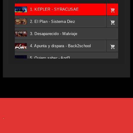
1. KEPLER - SYRACUSAE
2. El Plan - Sistema Diez
3. Desaparecido - Malviaje
4. Apunta y dispara - Back2school
5. Quiero saber - And3
6. Tv - Entreco
7. Perros del Estado - Atestado
8. Singular - Stoner
9. Hasta Siempre - Maskhera
.
10. El Sergio - Los macabritos
11. Metele Bravura - Apolo 7