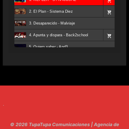
2. El Plan - Sistema Diez
3. Desaparecido - Malviaje
4. Apunta y dispara - Back2school
5. Quiero saber - And3
6. Tv - Entreco
7. Perros del Estado - Atestado
8. Singular - Stoner
9. Hasta Siempre - Maskhera
.
10. El Sergio - Los macabritos
11. Metele Bravura - Apolo 7
© 2026 TupaTupa Comunicaciones | Agencia de