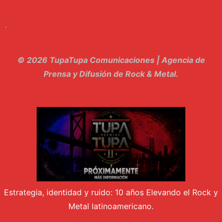
9. Hasta Siempre - Maskhera
.
10. El Sergio - Los macabritos
11. Metele Bravura - Apolo 7
© 2026 TupaTupa Comunicaciones | Agencia de
12. dolor - Piel
Prensa y Difusión de Rock & Metal.
13. El Poder Del Lado Oscuro - Torre de marfil
14. Llanto en el Cielo - Carmaleon
15. Pachakuti - Pleia
16. Demuestro Mi Fe - Epidemia Rapcore
17. Kamikaze - La Pvta Electrica
Estrategia, identidad y ruido: 10 años Elevando el Rock y
18. El diablo esta en bora bora - El Sr Jada y los ultimos de la cuadra
Metal latinoamericano.