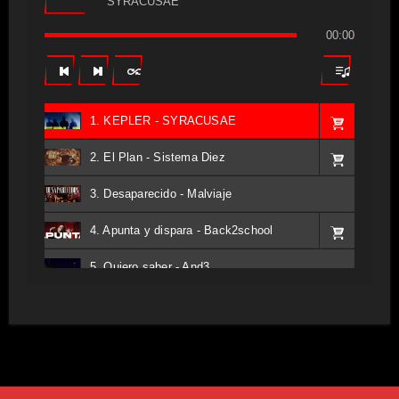
SYRACUSAE
00:00
1. KEPLER - SYRACUSAE
2. El Plan - Sistema Diez
3. Desaparecido - Malviaje
4. Apunta y dispara - Back2school
5. Quiero saber - And3
6. Tv - Entreco
7. Perros del Estado - Atestado
8. Singular - Stoner