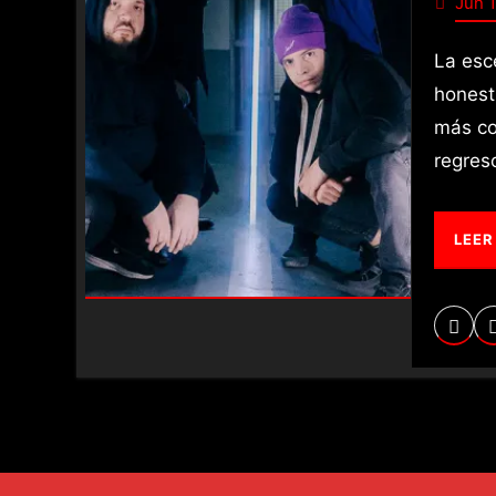
Jun 1
La escena de Santiago de Chile sigue demostrando una
honest
más co
regre
LEER