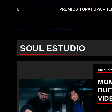
PREMIOS TUPATUPA – 1E
SOUL ESTUDIO
Chile
Har
MOM
DUE
VID