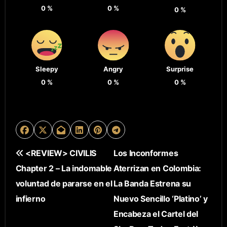
0
%
0
%
0
%
Sleepy
Angry
Surprise
0
%
0
%
0
%
N
<REVIEW> CIVILIS
Los Inconformes
Chapter 2 – La indomable
Aterrizan en Colombia:
A
voluntad de pararse en el
La Banda Estrena su
V
infierno
Nuevo Sencillo ‘Platino’ y
E
Encabeza el Cartel del