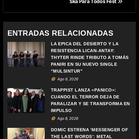
Ska Para Todos Fest
G
A
C
ENTRADAS RELACIONADAS
I
LA ÉPICA DEL DESIERTO Y LA
RESISTENCIA LICAN-ANTAY:
Ó
THYTER RINDE TRIBUTO A TOMÁS
PANIRI EN SU NUEVO SINGLE
N
“MULSINTUR”
Ago 9, 2026
D
TRAPPIST LANZA «PÁNICO»:
E
CUANDO EL TERROR DEJA DE
PARALIZAR Y SE TRANSFORMA EN
E
IMPULSO
N
Ago 8, 2026
DOMIC ESTRENA ‘MESSENGER OF
T
THE LAST WORDS’: METAL