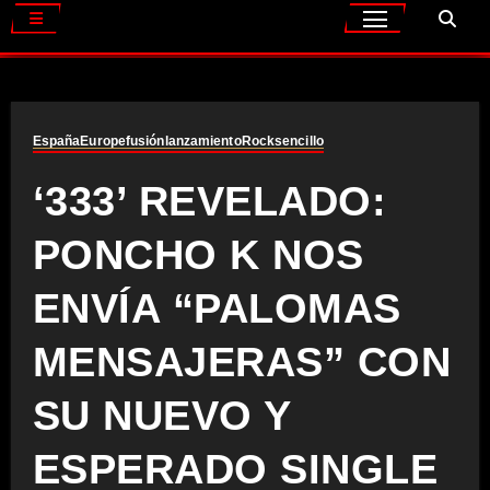
España
Europe
fusión
lanzamiento
Rock
sencillo
‘333’ REVELADO:
PONCHO K NOS
ENVÍA “PALOMAS
MENSAJERAS” CON
SU NUEVO Y
ESPERADO SINGLE