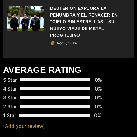
E
DEUTERION EXPLORA LA
N
PENUMBRA Y EL RENACER EN
“CIELO SIN ESTRELLAS”, SU
T
NUEVO VIAJE DE METAL
PROGRESIVO
R
Ago 6, 2026
A
D
AVERAGE RATING
A
5 Star
0%
4 Star
0%
S
3 Star
0%
2 Star
0%
1 Star
0%
(Add your review)