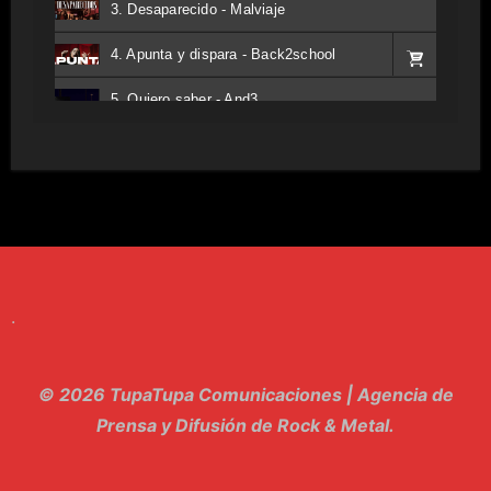
3. Desaparecido - Malviaje
4. Apunta y dispara - Back2school
5. Quiero saber - And3
6. Tv - Entreco
7. Perros del Estado - Atestado
8. Singular - Stoner
9. Hasta Siempre - Maskhera
.
10. El Sergio - Los macabritos
11. Metele Bravura - Apolo 7
© 2026 TupaTupa Comunicaciones | Agencia de
12. dolor - Piel
Prensa y Difusión de Rock & Metal.
13. El Poder Del Lado Oscuro - Torre de marfil