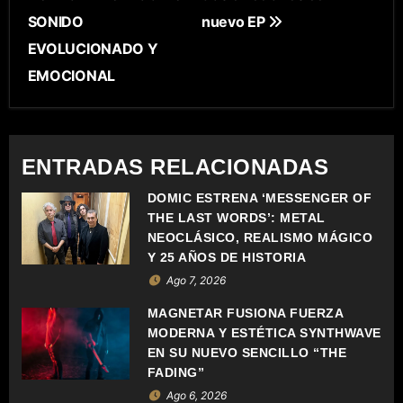
A
SONIDO
nuevo EP
V
EVOLUCIONADO Y
E
EMOCIONAL
G
A
ENTRADAS RELACIONADAS
C
DOMIC ESTRENA ‘MESSENGER OF
THE LAST WORDS’: METAL
I
NEOCLÁSICO, REALISMO MÁGICO
Ó
Y 25 AÑOS DE HISTORIA
Ago 7, 2026
N
MAGNETAR FUSIONA FUERZA
D
MODERNA Y ESTÉTICA SYNTHWAVE
EN SU NUEVO SENCILLO “THE
E
FADING”
Ago 6, 2026