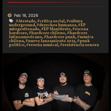
Feb 16, 2026
#Atestado
,
#crítica social
,
#cultura
underground
,
#derechos humanos
,
#EP
autogestionado
,
#EP Manifiesto
,
#escena
hardcore
,
#hardcore chileno
,
#hardcore
latinoamericano
,
#hardcore punk
,
#música
chilena
,
#nuevo lanzamiento 2025
,
#punk
político
,
#reseña musical
,
#resistencia sonora