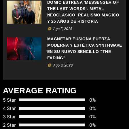
DOMIC ESTRENA ‘MESSENGER OF
D
THE LAST WORDS’: METAL
NEOCLÁSICO, REALISMO MÁGICO
E
Y 25 AÑOS DE HISTORIA
Ago 7, 2026
E
MAGNETAR FUSIONA FUERZA
N
MODERNA Y ESTÉTICA SYNTHWAVE
EN SU NUEVO SENCILLO “THE
T
FADING”
Ago 6, 2026
R
A
AVERAGE RATING
D
5 Star
0%
A
4 Star
0%
S
3 Star
0%
2 Star
0%