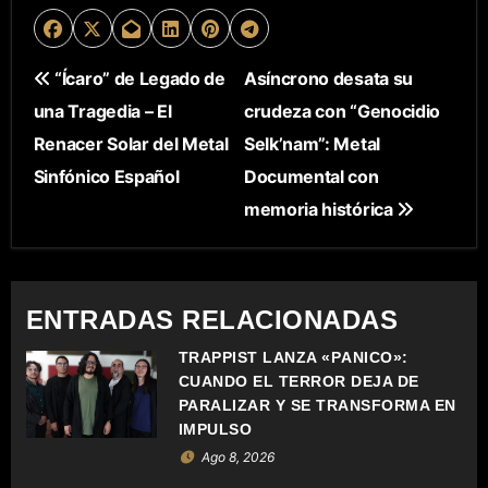
N
“Ícaro” de Legado de
Asíncrono desata su
una Tragedia – El
crudeza con “Genocidio
A
Renacer Solar del Metal
Selk’nam”: Metal
V
Sinfónico Español
Documental con
E
memoria histórica
G
A
ENTRADAS RELACIONADAS
C
TRAPPIST LANZA «PÁNICO»:
CUANDO EL TERROR DEJA DE
I
PARALIZAR Y SE TRANSFORMA EN
Ó
IMPULSO
Ago 8, 2026
N