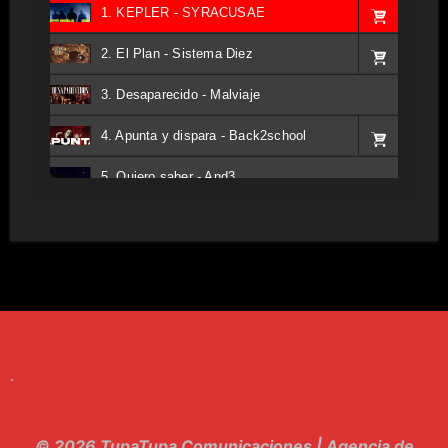
1. KEPLER - SYRACUSAE
2. El Plan - Sistema Diez
3. Desaparecido - Malviaje
4. Apunta y dispara - Back2school
5. Quiero saber - And3
6. Tv - Entreco
7. Perros del Estado - Atestado
8. Singular - Stoner
9. Hasta Siempre - Maskhera
.
10. El Sergio - Los macabritos
11. Metele Bravura - Apolo 7
© 2026 TupaTupa Comunicaciones | Agencia de