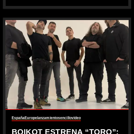
España
Europe
lanzamiento
sencillo
video
BOIKOT ESTRENA “TORO”: