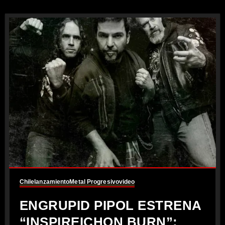
Chile
lanzamiento
Metal Progresivo
video
ENGRUPID PIPOL ESTRENA
“INSPIREICHON BURN”: