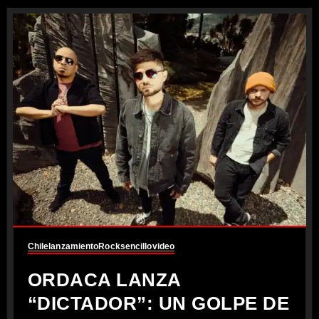
Chile
lanzamiento
Rock
sencillo
video
ORDACA LANZA
“DICTADOR”: UN GOLPE DE