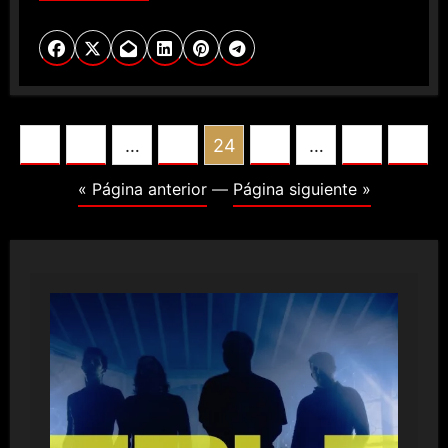
POSTS
1
…
23
24
25
…
80
PAGINATION
« Página anterior
—
Página siguiente »