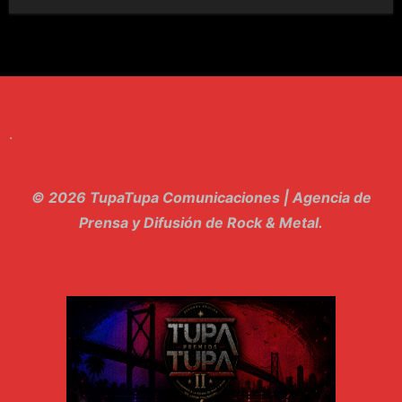
7. Perros del Estado - Atestado
8. Singular - Stoner
9. Hasta Siempre - Maskhera
.
10. El Sergio - Los macabritos
11. Metele Bravura - Apolo 7
© 2026 TupaTupa Comunicaciones | Agencia de
12. dolor - Piel
Prensa y Difusión de Rock & Metal.
13. El Poder Del Lado Oscuro - Torre de marfil
14. Llanto en el Cielo - Carmaleon
15. Pachakuti - Pleia
16. Demuestro Mi Fe - Epidemia Rapcore
17. Kamikaze - La Pvta Electrica