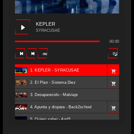
KEPLER
SYRACUSAE
00:00
1. KEPLER - SYRACUSAE
2. El Plan - Sistema Diez
3. Desaparecido - Malviaje
4. Apunta y dispara - Back2school
5. Quiero saber - And3
6. Tv - Entreco