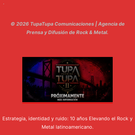
.
10. El Sergio - Los macabritos
11. Metele Bravura - Apolo 7
© 2026 TupaTupa Comunicaciones | Agencia de
12. dolor - Piel
Prensa y Difusión de Rock & Metal.
13. El Poder Del Lado Oscuro - Torre de marfil
14. Llanto en el Cielo - Carmaleon
15. Pachakuti - Pleia
16. Demuestro Mi Fe - Epidemia Rapcore
17. Kamikaze - La Pvta Electrica
18. El diablo esta en bora bora - El Sr Jada y los ultimos de la cuadra
Estrategia, identidad y ruido: 10 años Elevando el Rock y
Metal latinoamericano.