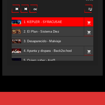
1. KEPLER - SYRACUSAE
2. El Plan - Sistema Diez
3. Desaparecido - Malviaje
4. Apunta y dispara - Back2school
5. Quiero saber - And3
6. Tv - Entreco
7. Perros del Estado - Atestado
8. Singular - Stoner
9. Hasta Siempre - Maskhera