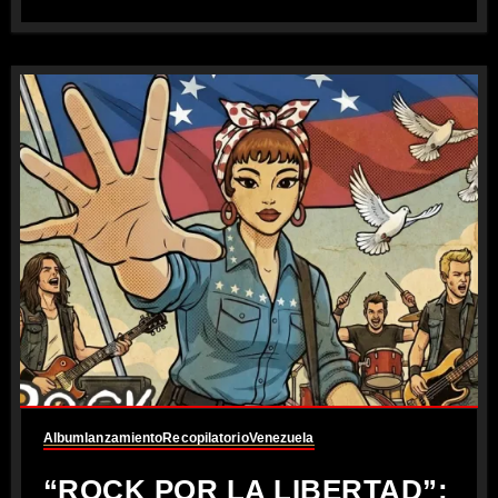
Album
lanzamiento
Recopilatorio
Venezuela
“ROCK POR LA LIBERTAD”: