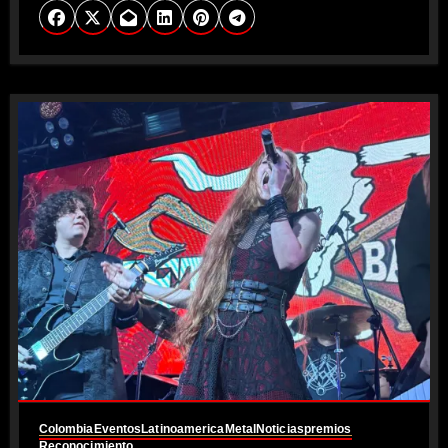
Colombia
Eventos
Latinoamerica
Metal
Noticias
premios
Reconocimiento