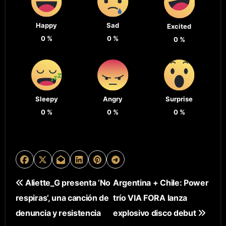
Happy
Sad
Excited
0
%
0
%
0
%
Sleepy
Angry
Surprise
0
%
0
%
0
%
N
Aliette_G presenta ‘No
Argentina + Chile: Power
respiras’, una canción de
trío VIA FORA lanza
A
denuncia y resistencia
explosivo disco debut
V