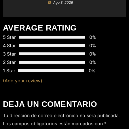
N
Ago 3, 2026
T
R
AVERAGE RATING
A
5 Star
0%
4 Star
0%
D
3 Star
0%
A
2 Star
0%
S
1 Star
0%
(Add your review)
DEJA UN COMENTARIO
Tu dirección de correo electrónico no será publicada.
Los campos obligatorios están marcados con
*