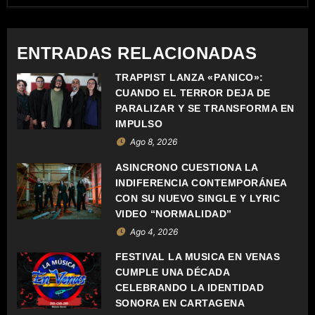
E
ENTRADAS RELACIONADAS
G
TRAPPIST LANZA «PÁNICO»:
A
CUANDO EL TERROR DEJA DE
C
PARALIZAR Y SE TRANSFORMA EN
IMPULSO
I
Ago 8, 2026
Ó
ASÍNCRONO CUESTIONA LA
INDIFERENCIA CONTEMPORÁNEA
N
CON SU NUEVO SINGLE Y LYRIC
VIDEO “NORMALIDAD”
D
Ago 4, 2026
E
FESTIVAL LA MÚSICA EN VENAS
CUMPLE UNA DÉCADA
E
CELEBRANDO LA IDENTIDAD
SONORA EN CARTAGENA