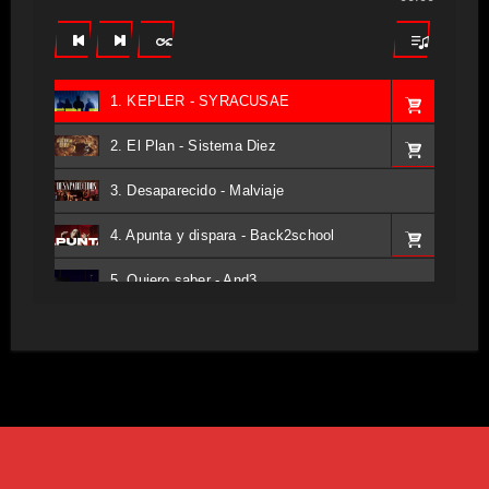
1. KEPLER - SYRACUSAE
2. El Plan - Sistema Diez
3. Desaparecido - Malviaje
4. Apunta y dispara - Back2school
5. Quiero saber - And3
6. Tv - Entreco
7. Perros del Estado - Atestado
8. Singular - Stoner
9. Hasta Siempre - Maskhera