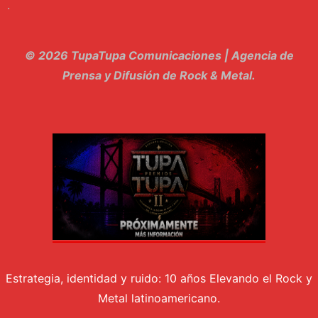
.
10. El Sergio - Los macabritos
11. Metele Bravura - Apolo 7
© 2026 TupaTupa Comunicaciones | Agencia de
12. dolor - Piel
Prensa y Difusión de Rock & Metal.
13. El Poder Del Lado Oscuro - Torre de marfil
14. Llanto en el Cielo - Carmaleon
15. Pachakuti - Pleia
16. Demuestro Mi Fe - Epidemia Rapcore
17. Kamikaze - La Pvta Electrica
18. El diablo esta en bora bora - El Sr Jada y los ultimos de la cuadra
Estrategia, identidad y ruido: 10 años Elevando el Rock y
Metal latinoamericano.