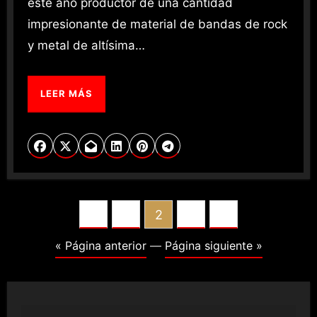
este año productor de una cantidad
impresionante de material de bandas de rock
y metal de altísima…
LEER MÁS
POSTS
1
2
3
PAGINATION
« Página anterior
—
Página siguiente »