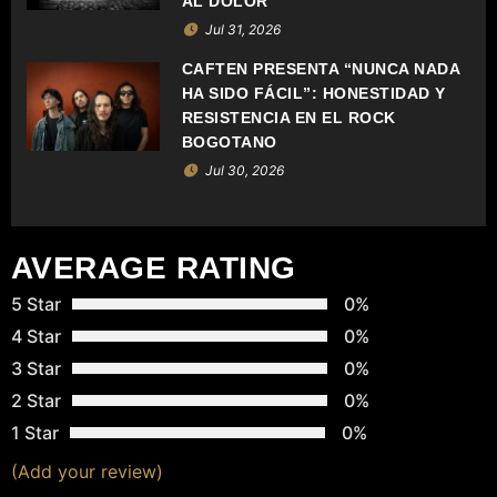
AL DOLOR
E
Jul 31, 2026
CAFTEN PRESENTA “NUNCA NADA
E
HA SIDO FÁCIL”: HONESTIDAD Y
RESISTENCIA EN EL ROCK
N
BOGOTANO
T
Jul 30, 2026
R
A
AVERAGE RATING
D
5 Star
0%
4 Star
0%
A
3 Star
0%
S
2 Star
0%
1 Star
0%
(Add your review)