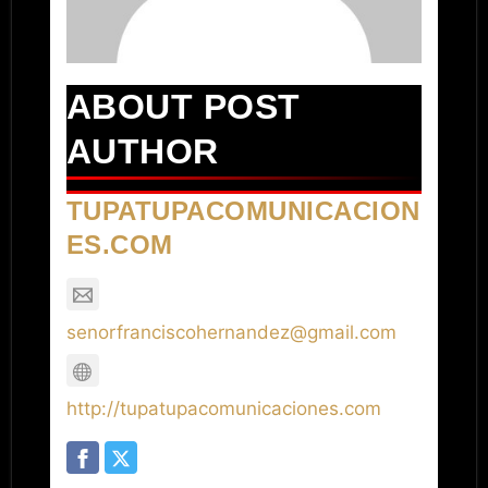
ABOUT POST
AUTHOR
TUPATUPACOMUNICACION
ES.COM
senorfranciscohernandez@gmail.com
http://tupatupacomunicaciones.com