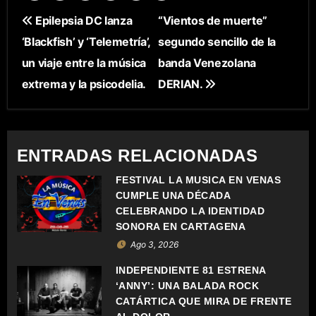
N
Epilepsia DC lanza
“Vientos de muerte”
‘Blackfish’ y ‘Telemetría’,
segundo sencillo de la
A
un viaje entre la música
banda Venezolana
V
extrema y la psicodelia.
DERIAN.
E
G
ENTRADAS RELACIONADAS
A
FESTIVAL LA MÚSICA EN VENAS
C
CUMPLE UNA DÉCADA
CELEBRANDO LA IDENTIDAD
I
SONORA EN CARTAGENA
Ago 3, 2026
Ó
INDEPENDIENTE 81 ESTRENA
N
‘ANNY’: UNA BALADA ROCK
CATÁRTICA QUE MIRA DE FRENTE
D