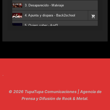
3. Desaparecido - Malviaje
4. Apunta y dispara - Back2school
5. Quiero saber - And3
6. Tv - Entreco
7. Perros del Estado - Atestado
8. Singular - Stoner
9. Hasta Siempre - Maskhera
.
10. El Sergio - Los macabritos
11. Metele Bravura - Apolo 7
© 2026 TupaTupa Comunicaciones | Agencia de
12. dolor - Piel
Prensa y Difusión de Rock & Metal.
13. El Poder Del Lado Oscuro - Torre de marfil