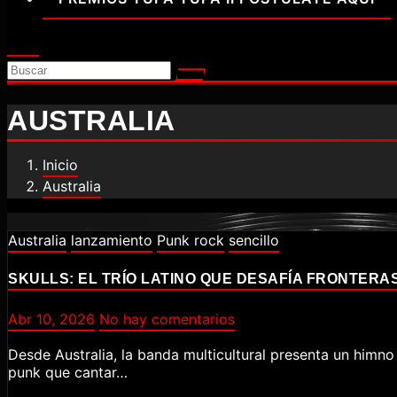
AUSTRALIA
Inicio
Australia
Australia
lanzamiento
Punk rock
sencillo
SKULLS: EL TRÍO LATINO QUE DESAFÍA FRONTERAS
Abr 10, 2026
No hay comentarios
Desde Australia, la banda multicultural presenta un himno de liberación personal que fusiona la potencia del punk con raíces sudamericanas y letras en español. ¿Qué hay más
punk que cantar…