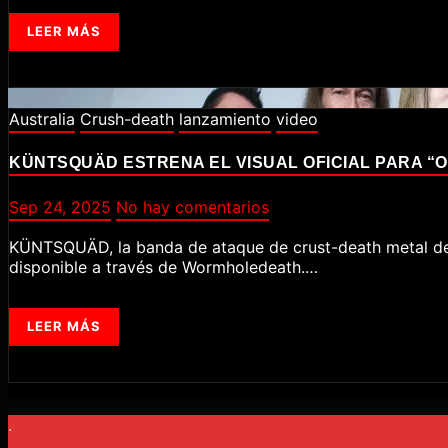
LEER MÁS
Australia
Crush-death
lanzamiento
video
KÜNTSQUÄD ESTRENA EL VISUAL OFICIAL PARA “
Sep 24, 2025
No hay comentarios
KÜNTSQUÄD, la banda de ataque de crust-death metal de Melbourne, ha lanzado su nuevo videoclip de “Ominous”, extraído de su aclamado álbum Satans Cock, ya
disponible a través de Wormholedeath.…
LEER MÁS
.