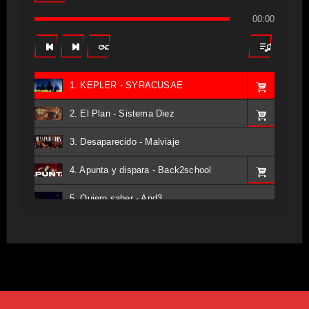
00:00
1. KEPLER - SYRACUSAE
2. El Plan - Sistema Diez
3. Desaparecido - Malviaje
4. Apunta y dispara - Back2school
5. Quiero saber - And3
6. Tv - Entreco
7. Perros del Estado - Atestado
8. Singular - Stoner