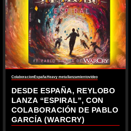
Colaboracion
España
Heavy metal
lanzamiento
video
DESDE ESPAÑA, REYLOBO
LANZA “ESPIRAL”, CON
COLABORACIÓN DE PABLO
GARCÍA (WARCRY)