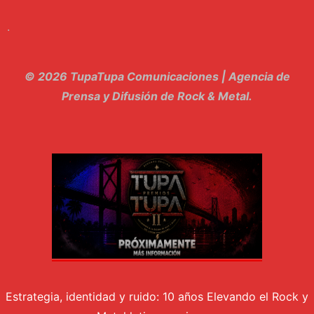
9. Hasta Siempre - Maskhera
.
10. El Sergio - Los macabritos
11. Metele Bravura - Apolo 7
© 2026 TupaTupa Comunicaciones | Agencia de
12. dolor - Piel
Prensa y Difusión de Rock & Metal.
13. El Poder Del Lado Oscuro - Torre de marfil
14. Llanto en el Cielo - Carmaleon
15. Pachakuti - Pleia
16. Demuestro Mi Fe - Epidemia Rapcore
17. Kamikaze - La Pvta Electrica
18. El diablo esta en bora bora - El Sr Jada y los ultimos de la cuadra
Estrategia, identidad y ruido: 10 años Elevando el Rock y