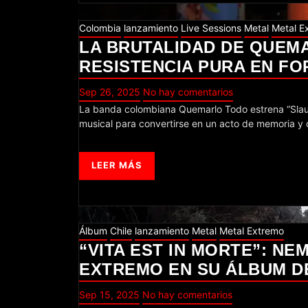
Colombia
lanzamiento
Live Sessions
Metal
Metal E
LA BRUTALIDAD DE QUEM
RESISTENCIA PURA EN FO
Sep 26, 2025
No hay comentarios
La banda colombiana Quemarlo Todo estrena “Slaughter”, un lanzamiento en vivo grabado en Acorde Visual que trasciende lo
musical para convertirse en un acto de memoria y
LEER MÁS
Álbum
Chile
lanzamiento
Metal
Metal Extremo
“VITA EST IN MORTE”: N
EXTREMO EN SU ÁLBUM D
Sep 15, 2025
No hay comentarios