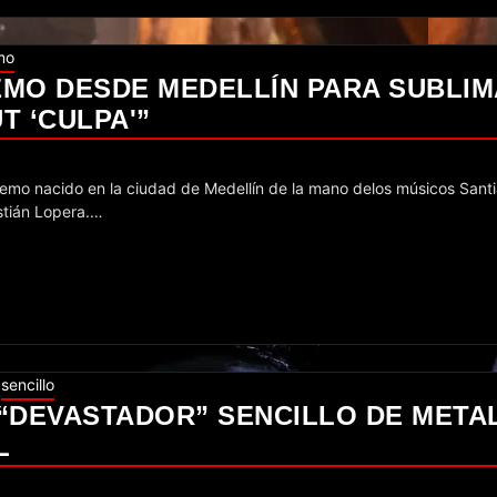
mo
EMO DESDE MEDELLÍN PARA SUBLI
T ‘CULPA'”
stián Lopera.…
sencillo
“DEVASTADOR” SENCILLO DE META
L