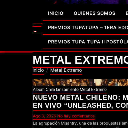
INICIO
QUIENES SOMOS
PREMIOS TUPATUPA – 1ERA EDI
PREMIOS TUPA TUPA II POSTÚL
METAL EXTREM
Inicio
Metal Extremo
Album
Chile
lanzamiento
Metal Extremo
NUEVO METAL CHILENO: 
EN VIVO “UNLEASHED, CO
Ago 3, 2026
No hay comentarios
La agrupación Misantry, una de las propuestas emergentes del metal extremo en la región, marca un hito clave en su