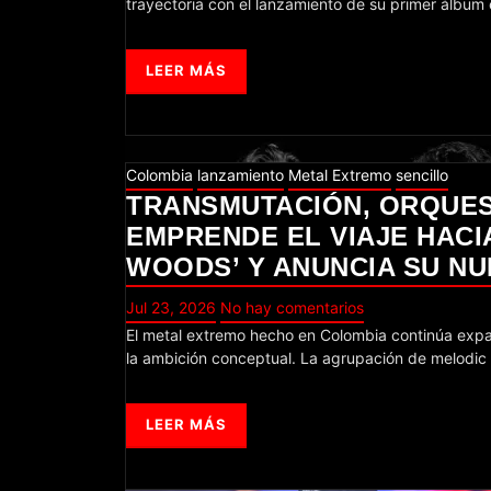
trayectoria con el lanzamiento de su primer álbum
LEER MÁS
Colombia
lanzamiento
Metal Extremo
sencillo
TRANSMUTACIÓN, ORQUES
EMPRENDE EL VIAJE HACI
WOODS’ Y ANUNCIA SU NU
Jul 23, 2026
No hay comentarios
El metal extremo hecho en Colombia continúa expandiendo sus fronteras con propuestas que combinan la ferocidad técnica y
la ambición conceptual. La agrupación de melodi
LEER MÁS