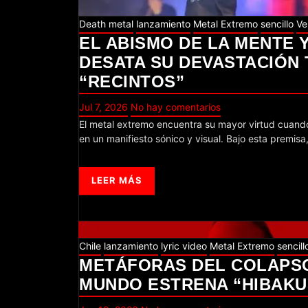
Death metal
lanzamiento
Metal Extremo
sencillo
Ve
EL ABISMO DE LA MENTE 
DESATA SU DEVASTACIÓN 
“RECINTOS”
Jul 7, 2026
No hay comentarios
El metal extremo encuentra su mayor virtud cuando es capaz de transformar los pasajes más densos de la psicología humana
en un manifiesto sónico y visual. Bajo esta premisa
LEER MÁS
Chile
lanzamiento
lyric video
Metal Extremo
sencill
METÁFORAS DEL COLAPSO:
MUNDO ESTRENA “HIBAKU