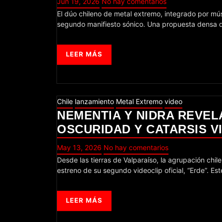
Jun 19, 2026
No hay comentarios
El dúo chileno de metal extremo, integrado por músicos de vasta trayectoria en la escena pesada sudamericana, libera su
segundo manifiesto sónico. Una propuesta densa qu
LEER MÁS
Chile
lanzamiento
Metal Extremo
video
NEMENTIA Y NIDRA REVEL
OSCURIDAD Y CATARSIS V
May 13, 2026
No hay comentarios
Desde las tierras de Valparaíso, la agrupación chilena Nementia continúa forjando su camino en el metal extremo con el
estreno de su segundo videoclip oficial, “Erde”. E
LEER MÁS