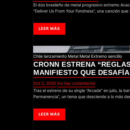
El dúo brasileño de metal progresivo extremo Acacia Crown, proveniente de São Paulo, ha lanzado el video lírico oficial de
“Deliver Us From Your Fondness”, una canción que
LEER MÁS
Chile
lanzamiento
Metal
Metal Extremo
sencillo
CRONN ESTRENA “REGLAS
MANIFIESTO QUE DESAFÍA
Oct 2, 2025
No hay comentarios
Tras el estreno de su single “Arcade” en julio, la banda nacional Cronn regresa con una nueva entrega titulada “Reglas de
Permanencia”, un tema que desciende a lo más d
LEER MÁS