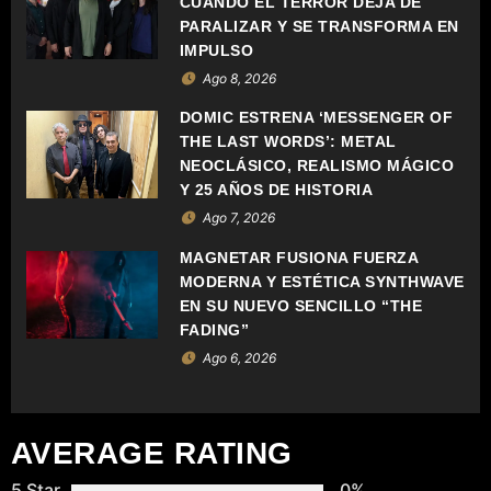
CUANDO EL TERROR DEJA DE
Ó
PARALIZAR Y SE TRANSFORMA EN
IMPULSO
N
Ago 8, 2026
D
DOMIC ESTRENA ‘MESSENGER OF
THE LAST WORDS’: METAL
E
NEOCLÁSICO, REALISMO MÁGICO
Y 25 AÑOS DE HISTORIA
E
Ago 7, 2026
N
MAGNETAR FUSIONA FUERZA
MODERNA Y ESTÉTICA SYNTHWAVE
T
EN SU NUEVO SENCILLO “THE
FADING”
R
Ago 6, 2026
A
D
AVERAGE RATING
A
5 Star
0%