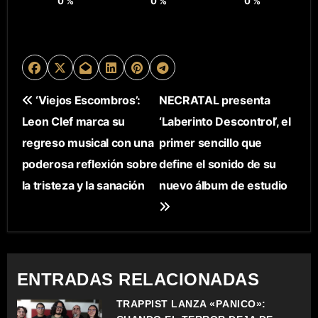
0
%
0
%
0
%
N
‘Viejos Escombros’:
NECRATAL presenta
Leon Clef marca su
‘Laberinto Descontrol’, el
A
regreso musical con una
primer sencillo que
V
poderosa reflexión sobre
define el sonido de su
E
la tristeza y la sanación
nuevo álbum de estudio
G
A
C
ENTRADAS RELACIONADAS
I
TRAPPIST LANZA «PÁNICO»: