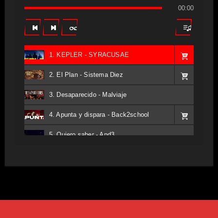
00:00
1. KEPLER - SYRACUSAE
2. El Plan - Sistema Diez
3. Desaparecido - Malviaje
4. Apunta y dispara - Back2school
5. Quiero saber - And3
6. Tv - Entreco
7. Perros del Estado - Atestado
8. Singular - Stoner
9. Hasta Siempre - Maskhera