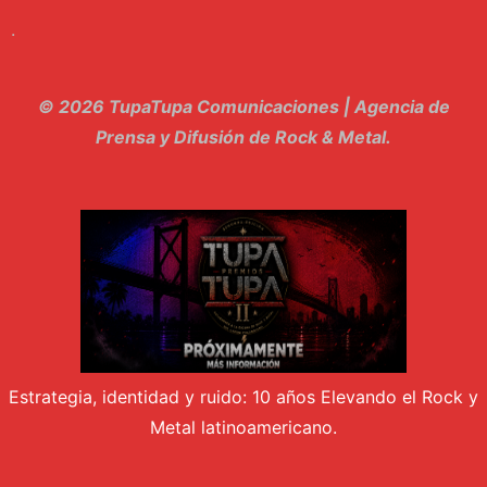
.
10. El Sergio - Los macabritos
11. Metele Bravura - Apolo 7
© 2026 TupaTupa Comunicaciones | Agencia de
12. dolor - Piel
Prensa y Difusión de Rock & Metal.
13. El Poder Del Lado Oscuro - Torre de marfil
14. Llanto en el Cielo - Carmaleon
15. Pachakuti - Pleia
16. Demuestro Mi Fe - Epidemia Rapcore
17. Kamikaze - La Pvta Electrica
Estrategia, identidad y ruido: 10 años Elevando el Rock y
18. El diablo esta en bora bora - El Sr Jada y los ultimos de la cuadra
Metal latinoamericano.