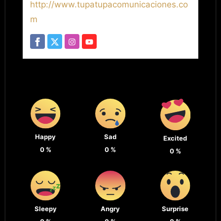
http://www.tupatupacomunicaciones.co
m
Happy
Sad
Excited
0
%
0
%
0
%
Sleepy
Angry
Surprise