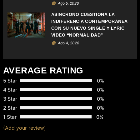
Ago 5, 2026
T
ASÍNCRONO CUESTIONA LA
R
INDIFERENCIA CONTEMPORÁNEA
CON SU NUEVO SINGLE Y LYRIC
A
VIDEO “NORMALIDAD”
Ago 4, 2026
D
A
AVERAGE RATING
S
5 Star
0%
4 Star
0%
3 Star
0%
2 Star
0%
1 Star
0%
(Add your review)