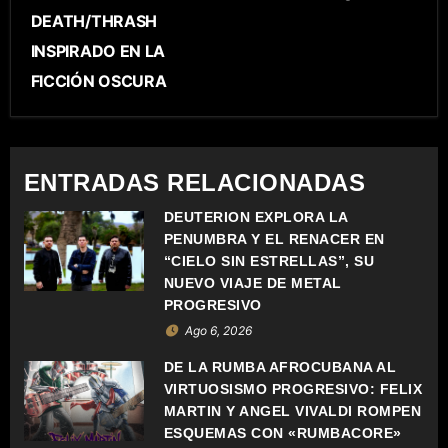
E
DEATH/THRASH
INSPIRADO EN LA
G
FICCIÓN OSCURA
A
C
ENTRADAS RELACIONADAS
I
DEUTERION EXPLORA LA
Ó
PENUMBRA Y EL RENACER EN
“CIELO SIN ESTRELLAS”, SU
N
NUEVO VIAJE DE METAL
D
PROGRESIVO
Ago 6, 2026
E
DE LA RUMBA AFROCUBANA AL
E
VIRTUOSISMO PROGRESIVO: FELIX
MARTIN Y ANGEL VIVALDI ROMPEN
N
ESQUEMAS CON «RUMBACORE»