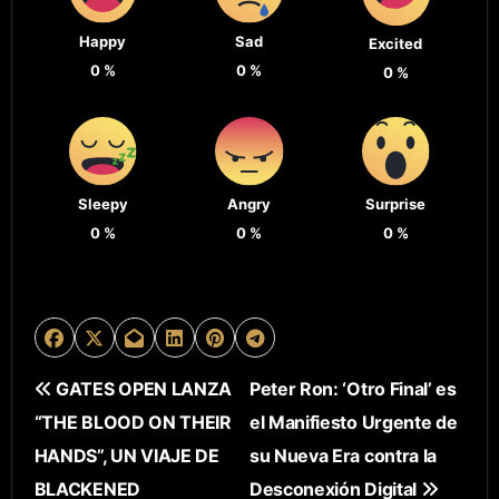
Happy
Sad
Excited
0
%
0
%
0
%
Sleepy
Angry
Surprise
0
%
0
%
0
%
N
GATES OPEN LANZA
Peter Ron: ‘Otro Final’ es
“THE BLOOD ON THEIR
el Manifiesto Urgente de
A
HANDS”, UN VIAJE DE
su Nueva Era contra la
V
BLACKENED
Desconexión Digital