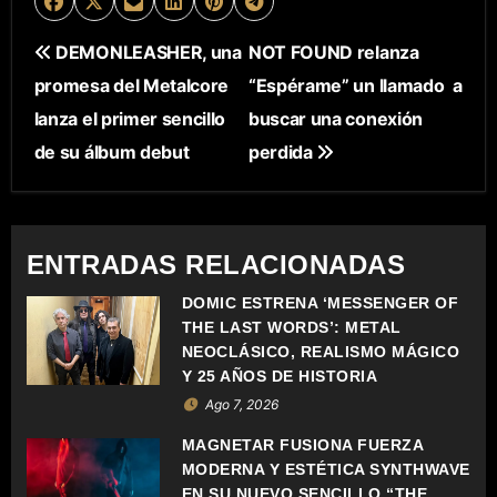
N
DEMONLEASHER, una
NOT FOUND relanza
promesa del Metalcore
“Espérame” un llamado a
A
lanza el primer sencillo
buscar una conexión
V
de su álbum debut
perdida
E
G
ENTRADAS RELACIONADAS
A
DOMIC ESTRENA ‘MESSENGER OF
C
THE LAST WORDS’: METAL
NEOCLÁSICO, REALISMO MÁGICO
I
Y 25 AÑOS DE HISTORIA
Ago 7, 2026
Ó
MAGNETAR FUSIONA FUERZA
N
MODERNA Y ESTÉTICA SYNTHWAVE
EN SU NUEVO SENCILLO “THE