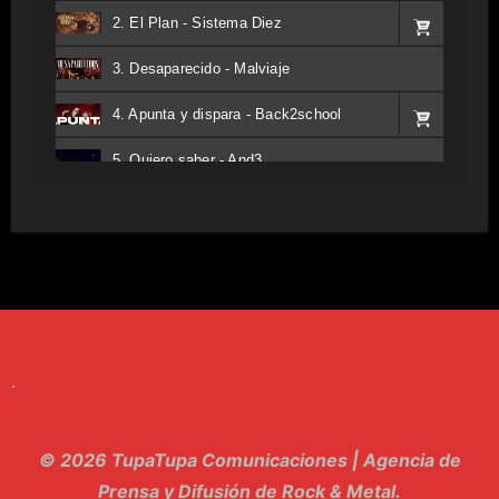
2. El Plan - Sistema Diez
3. Desaparecido - Malviaje
4. Apunta y dispara - Back2school
5. Quiero saber - And3
6. Tv - Entreco
7. Perros del Estado - Atestado
8. Singular - Stoner
9. Hasta Siempre - Maskhera
.
10. El Sergio - Los macabritos
11. Metele Bravura - Apolo 7
© 2026 TupaTupa Comunicaciones | Agencia de
12. dolor - Piel
Prensa y Difusión de Rock & Metal.