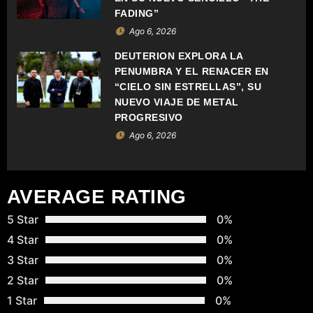
D
FADING”
E
Ago 6, 2026
DEUTERION EXPLORA LA
E
PENUMBRA Y EL RENACER EN
“CIELO SIN ESTRELLAS”, SU
N
NUEVO VIAJE DE METAL
T
PROGRESIVO
Ago 6, 2026
R
A
AVERAGE RATING
D
5 Star
0%
A
4 Star
0%
3 Star
0%
S
2 Star
0%
1 Star
0%