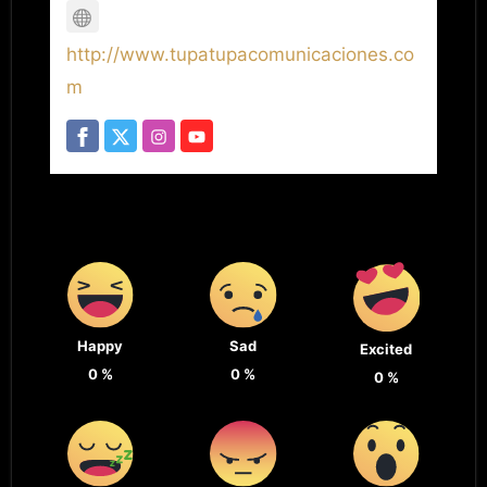
http://www.tupatupacomunicaciones.co
m
Happy
Sad
Excited
0
%
0
%
0
%