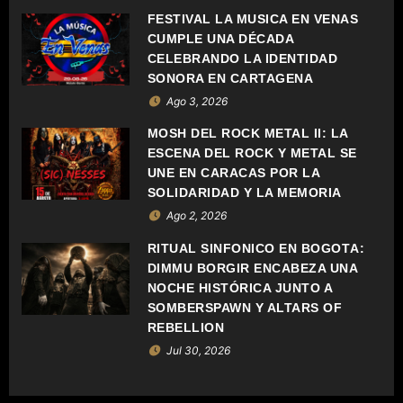
I
FESTIVAL LA MÚSICA EN VENAS
CUMPLE UNA DÉCADA
Ó
CELEBRANDO LA IDENTIDAD
SONORA EN CARTAGENA
N
Ago 3, 2026
D
MOSH DEL ROCK METAL II: LA
ESCENA DEL ROCK Y METAL SE
E
UNE EN CARACAS POR LA
SOLIDARIDAD Y LA MEMORIA
E
Ago 2, 2026
N
RITUAL SINFÓNICO EN BOGOTÁ:
DIMMU BORGIR ENCABEZA UNA
T
NOCHE HISTÓRICA JUNTO A
SOMBERSPAWN Y ALTARS OF
R
REBELLION
A
Jul 30, 2026
D