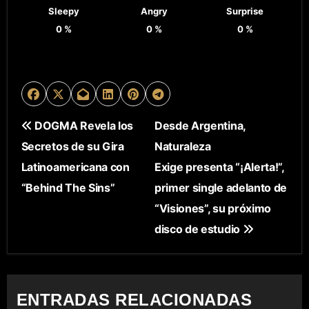
Sleepy
Angry
Surprise
0
%
0
%
0
%
N
DOGMA Revela los
Desde Argentina,
Secretos de su Gira
Naturaleza
A
Latinoamericana con
Exige presenta “¡Alerta!”,
V
“Behind The Sins”
primer single adelanto de
E
“Visiones”, su próximo
disco de estudio
G
A
C
ENTRADAS RELACIONADAS