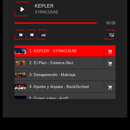
KEPLER
SYRACUSAE
00:00
1. KEPLER - SYRACUSAE
2. El Plan - Sistema Diez
3. Desaparecido - Malviaje
4. Apunta y dispara - Back2school
5. Quiero saber - And3
6. Tv - Entreco
7. Perros del Estado - Atestado