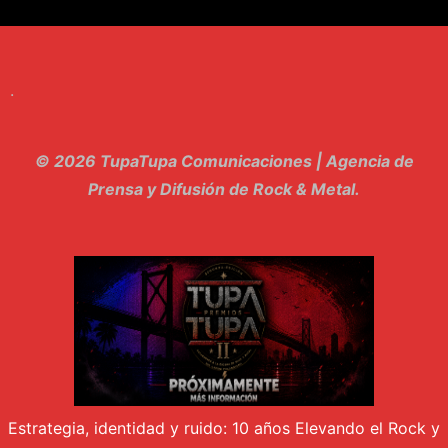
8. Singular - Stoner
9. Hasta Siempre - Maskhera
.
10. El Sergio - Los macabritos
11. Metele Bravura - Apolo 7
© 2026 TupaTupa Comunicaciones | Agencia de
12. dolor - Piel
Prensa y Difusión de Rock & Metal.
13. El Poder Del Lado Oscuro - Torre de marfil
14. Llanto en el Cielo - Carmaleon
15. Pachakuti - Pleia
16. Demuestro Mi Fe - Epidemia Rapcore
17. Kamikaze - La Pvta Electrica
Estrategia, identidad y ruido: 10 años Elevando el Rock y
18. El diablo esta en bora bora - El Sr Jada y los ultimos de la cuadra