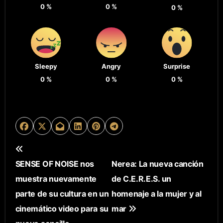
0
%
0
%
0
%
Sleepy
Angry
Surprise
0
%
0
%
0
%
N
SENSE OF NOISE nos
Nerea: La nueva canción
A
muestra nuevamente
de C.E.R.E.S. un
V
parte de su cultura en un
homenaje a la mujer y al
E
cinemático video para su
mar