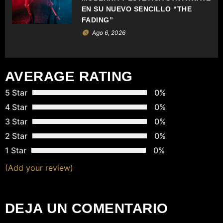
R
EN SU NUEVO SENCILLO “THE
FADING”
A
Ago 6, 2026
D
A
AVERAGE RATING
S
5 Star
0%
4 Star
0%
3 Star
0%
2 Star
0%
1 Star
0%
(Add your review)
DEJA UN COMENTARIO