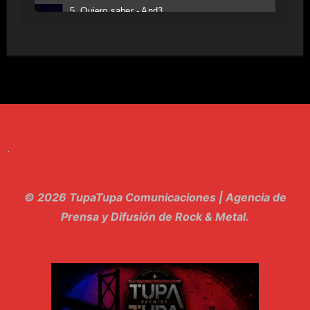
5. Quiero saber - And3
6. Tv - Entreco
7. Perros del Estado - Atestado
8. Singular - Stoner
9. Hasta Siempre - Maskhera
.
10. El Sergio - Los macabritos
11. Metele Bravura - Apolo 7
© 2026 TupaTupa Comunicaciones | Agencia de
12. dolor - Piel
Prensa y Difusión de Rock & Metal.
13. El Poder Del Lado Oscuro - Torre de marfil
14. Llanto en el Cielo - Carmaleon
15. Pachakuti - Pleia