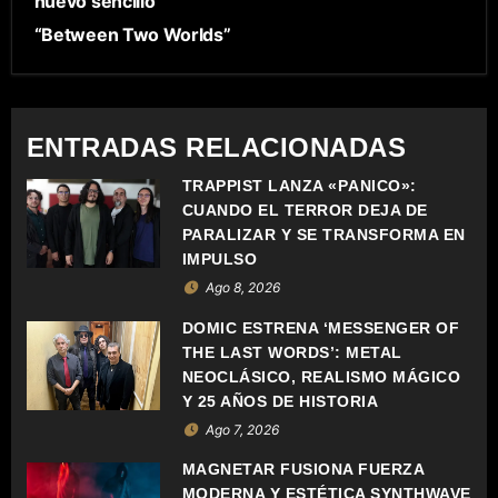
nuevo sencillo
G
“Between Two Worlds”
A
C
ENTRADAS RELACIONADAS
I
TRAPPIST LANZA «PÁNICO»:
Ó
CUANDO EL TERROR DEJA DE
PARALIZAR Y SE TRANSFORMA EN
N
IMPULSO
D
Ago 8, 2026
DOMIC ESTRENA ‘MESSENGER OF
E
THE LAST WORDS’: METAL
E
NEOCLÁSICO, REALISMO MÁGICO
Y 25 AÑOS DE HISTORIA
N
Ago 7, 2026
T
MAGNETAR FUSIONA FUERZA
MODERNA Y ESTÉTICA SYNTHWAVE