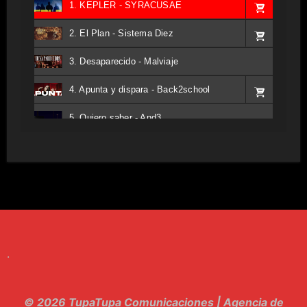
1. KEPLER - SYRACUSAE
2. El Plan - Sistema Diez
3. Desaparecido - Malviaje
4. Apunta y dispara - Back2school
5. Quiero saber - And3
6. Tv - Entreco
7. Perros del Estado - Atestado
8. Singular - Stoner
9. Hasta Siempre - Maskhera
.
10. El Sergio - Los macabritos
11. Metele Bravura - Apolo 7
© 2026 TupaTupa Comunicaciones | Agencia de