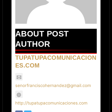
ABOUT POST
AUTHOR
TUPATUPACOMUNICACION
ES.COM
senorfranciscohernandez@gmail.com
http://tupatupacomunicaciones.com