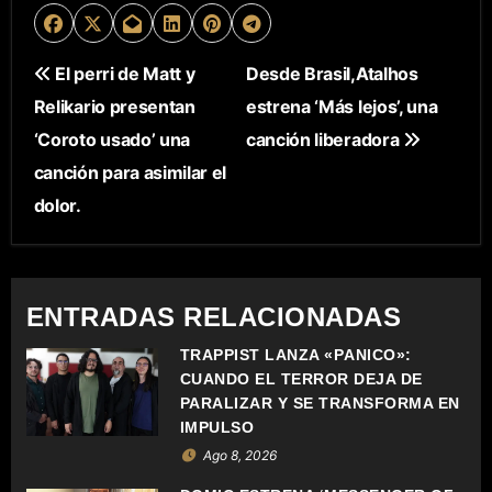
N
El perri de Matt y
Desde Brasil,Atalhos
Relikario presentan
estrena ‘Más lejos’, una
A
‘Coroto usado’ una
canción liberadora
V
canción para asimilar el
E
dolor.
G
A
ENTRADAS RELACIONADAS
C
TRAPPIST LANZA «PÁNICO»:
CUANDO EL TERROR DEJA DE
I
PARALIZAR Y SE TRANSFORMA EN
Ó
IMPULSO
Ago 8, 2026
N