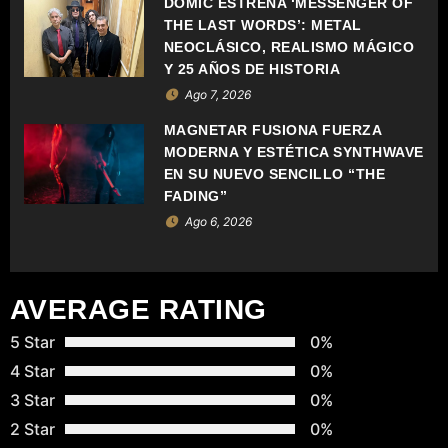
DOMIC ESTRENA ‘MESSENGER OF
D
THE LAST WORDS’: METAL
NEOCLÁSICO, REALISMO MÁGICO
E
Y 25 AÑOS DE HISTORIA
Ago 7, 2026
E
MAGNETAR FUSIONA FUERZA
N
MODERNA Y ESTÉTICA SYNTHWAVE
EN SU NUEVO SENCILLO “THE
T
FADING”
Ago 6, 2026
R
A
AVERAGE RATING
D
5 Star
0%
A
4 Star
0%
S
3 Star
0%
2 Star
0%