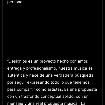
personas
.
Conceptos como la vida, la muerte,
resucitar o resurgir de los malos momentos con
más fuerza, estarán presentes. Musicalmente,
queremos que cada canción tenga un
instrumento especial fuera del formato
tradicional de la banda, aún los estamos
definiendo, pero hemos pensado en el banjo, el
bandoneón y el saxofón”, cuenta el grupo.
“Designios es un proyecto hecho con amor,
entrega y profesionalismo, nuestra música es
auténtica y nace de una verdadera búsqueda
por seguir expresando todo lo que tenemos
para compartir como artistas. Es una propuesta
con un trasfondo conceptual sólido, con un
mensaje y una real propuesta musical. La