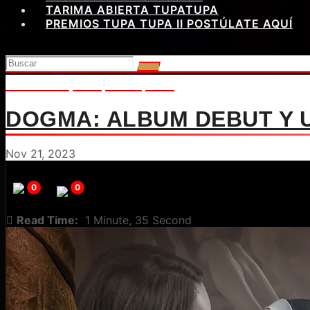
TARIMA ABIERTA TUPATUPA
PREMIOS TUPA TUPA II POSTÚLATE AQUÍ
lanzamiento
Metal
Musica
video
DOGMA: ALBUM DEBUT Y U
Nov 21, 2023
0
0
Read Time:
1 Minute, 35 Second