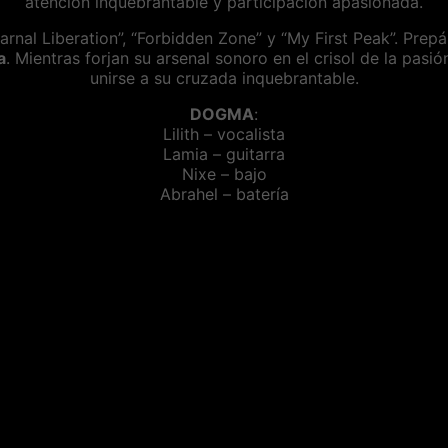
atención inquebrantable y participación apasionada.
Carnal Liberation”, “Forbidden Zone” y “My First Peak”. Pre
a
. Mientras forjan su arsenal sonoro en el crisol de la pasi
unirse a su cruzada inquebrantable.
DOGMA
:
Lilith – vocalista
Lamia – guitarra
Nixe – bajo
Abrahel – batería