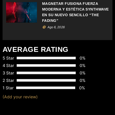
MAGNETAR FUSIONA FUERZA
N
MODERNA Y ESTÉTICA SYNTHWAVE
EN SU NUEVO SENCILLO “THE
T
FADING”
Ago 6, 2026
R
A
AVERAGE RATING
D
5 Star
0%
A
4 Star
0%
S
3 Star
0%
2 Star
0%
1 Star
0%
(Add your review)