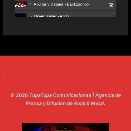
4. Apunta y dispara - Back2school
5. Quiero saber - And3
6. Tv - Entreco
7. Perros del Estado - Atestado
8. Singular - Stoner
9. Hasta Siempre - Maskhera
.
10. El Sergio - Los macabritos
11. Metele Bravura - Apolo 7
© 2026 TupaTupa Comunicaciones | Agencia de
12. dolor - Piel
Prensa y Difusión de Rock & Metal.
13. El Poder Del Lado Oscuro - Torre de marfil
14. Llanto en el Cielo - Carmaleon