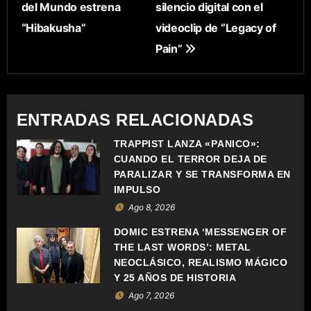
del Mundo estrena
silencio digital con el
V
“Hibakusha”
videoclip de “Legacy of
E
Pain”
G
A
ENTRADAS RELACIONADAS
C
TRAPPIST LANZA «PÁNICO»:
CUANDO EL TERROR DEJA DE
I
PARALIZAR Y SE TRANSFORMA EN
Ó
IMPULSO
Ago 8, 2026
N
DOMIC ESTRENA ‘MESSENGER OF
D
THE LAST WORDS’: METAL
NEOCLÁSICO, REALISMO MÁGICO
E
Y 25 AÑOS DE HISTORIA
Ago 7, 2026
E