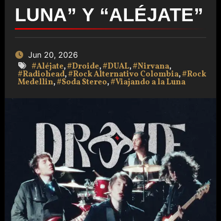
LUNA” Y “ALÉJATE”
Jun 20, 2026
#Aléjate
,
#Droide
,
#DUAL
,
#Nirvana
,
#Radiohead
,
#Rock Alternativo Colombia
,
#Rock
Medellin
,
#Soda Stereo
,
#Viajando a la Luna