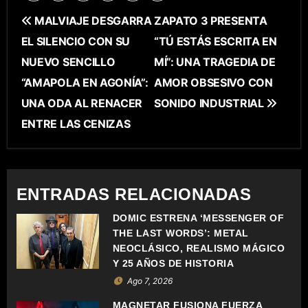
N
MALVIAJE DESGARRA
ZAPATO 3 PRESENTA
EL SILENCIO CON SU
“TÚ ESTÁS ESCRITA EN
A
NUEVO SENCILLO
MÍ”: UNA TRAGEDIA DE
V
“AMAPOLA EN AGONÍA”:
AMOR OBSESIVO CON
E
UNA ODA AL RENACER
SONIDO INDUSTRIAL
ENTRE LAS CENIZAS
G
A
C
ENTRADAS RELACIONADAS
I
DOMIC ESTRENA ‘MESSENGER OF
THE LAST WORDS’: METAL
Ó
NEOCLÁSICO, REALISMO MÁGICO
Y 25 AÑOS DE HISTORIA
N
Ago 7, 2026
D
MAGNETAR FUSIONA FUERZA