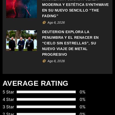
MODERNA Y ESTÉTICA SYNTHWAVE
E
EN SU NUEVO SENCILLO “THE
FADING”
E
Ago 6, 2026
N
DEUTERION EXPLORA LA
PENUMBRA Y EL RENACER EN
T
“CIELO SIN ESTRELLAS”, SU
NUEVO VIAJE DE METAL
R
PROGRESIVO
A
Ago 6, 2026
D
A
AVERAGE RATING
S
5 Star
0%
4 Star
0%
3 Star
0%
2 Star
0%