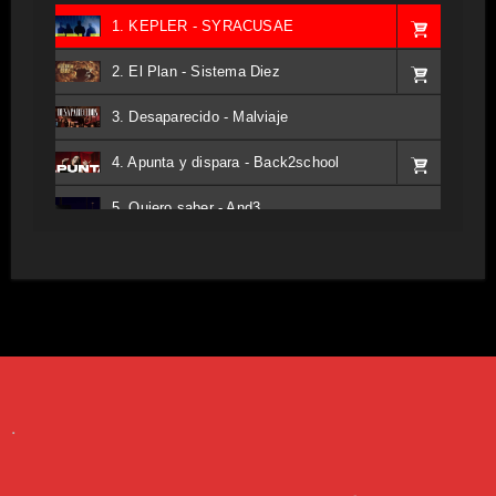
1. KEPLER - SYRACUSAE
2. El Plan - Sistema Diez
3. Desaparecido - Malviaje
4. Apunta y dispara - Back2school
5. Quiero saber - And3
6. Tv - Entreco
7. Perros del Estado - Atestado
8. Singular - Stoner
9. Hasta Siempre - Maskhera
.
10. El Sergio - Los macabritos
11. Metele Bravura - Apolo 7