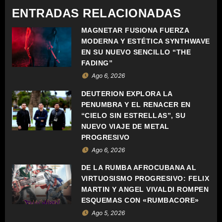
C
ENTRADAS RELACIONADAS
I
MAGNETAR FUSIONA FUERZA
MODERNA Y ESTÉTICA SYNTHWAVE
Ó
EN SU NUEVO SENCILLO “THE
FADING”
N
Ago 6, 2026
D
DEUTERION EXPLORA LA
PENUMBRA Y EL RENACER EN
E
“CIELO SIN ESTRELLAS”, SU
NUEVO VIAJE DE METAL
E
PROGRESIVO
N
Ago 6, 2026
DE LA RUMBA AFROCUBANA AL
T
VIRTUOSISMO PROGRESIVO: FELIX
MARTIN Y ANGEL VIVALDI ROMPEN
R
ESQUEMAS CON «RUMBACORE»
A
Ago 5, 2026