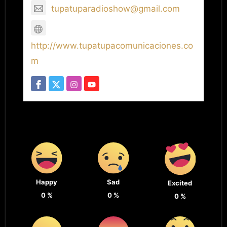
tupatuparadioshow@gmail.com
http://www.tupatupacomunicaciones.co
m
Happy
Sad
Excited
0
%
0
%
0
%