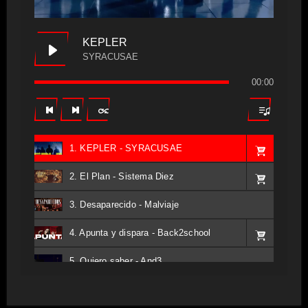
KEPLER
SYRACUSAE
00:00
1. KEPLER - SYRACUSAE
2. El Plan - Sistema Diez
3. Desaparecido - Malviaje
4. Apunta y dispara - Back2school
5. Quiero saber - And3
6. Tv - Entreco