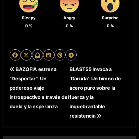
Sleepy
Angry
Surprise
0
%
0
%
0
%
N
BAZOFIA estrena
BLAST55 Invoca a
“Despertar”: Un
‘Garuda’: Un himno de
A
poderoso viaje
acero puro sobre la
V
introspectivo a través del
fuerza y la
E
duelo y la esperanza
inquebrantable
resistencia
G
A