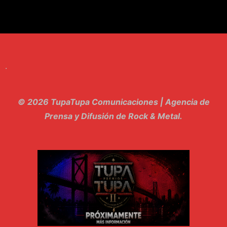
7. Perros del Estado - Atestado
8. Singular - Stoner
9. Hasta Siempre - Maskhera
.
10. El Sergio - Los macabritos
11. Metele Bravura - Apolo 7
© 2026 TupaTupa Comunicaciones | Agencia de
12. dolor - Piel
Prensa y Difusión de Rock & Metal.
13. El Poder Del Lado Oscuro - Torre de marfil
14. Llanto en el Cielo - Carmaleon
15. Pachakuti - Pleia
16. Demuestro Mi Fe - Epidemia Rapcore
17. Kamikaze - La Pvta Electrica