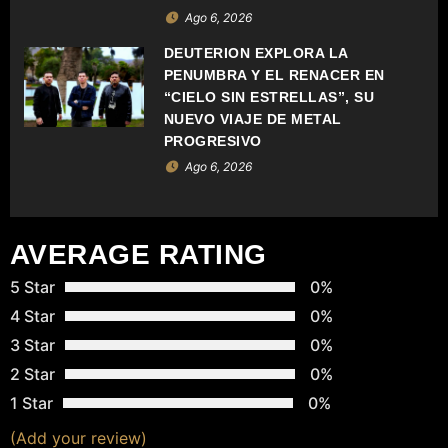
D
Ago 6, 2026
E
DEUTERION EXPLORA LA
PENUMBRA Y EL RENACER EN
E
“CIELO SIN ESTRELLAS”, SU
NUEVO VIAJE DE METAL
N
PROGRESIVO
Ago 6, 2026
T
R
AVERAGE RATING
A
5 Star
0%
D
4 Star
0%
A
3 Star
0%
2 Star
0%
S
1 Star
0%
(Add your review)