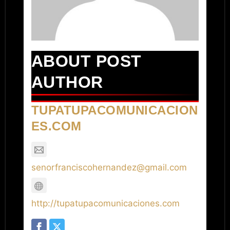
ABOUT POST
AUTHOR
TUPATUPACOMUNICACION
ES.COM
senorfranciscohernandez@gmail.com
http://tupatupacomunicaciones.com