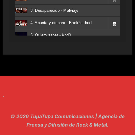
3. Desaparecido - Malviaje
4. Apunta y dispara - Back2school
5. Quiero saber - And3
6. Tv - Entreco
7. Perros del Estado - Atestado
8. Singular - Stoner
9. Hasta Siempre - Maskhera
.
10. El Sergio - Los macabritos
11. Metele Bravura - Apolo 7
© 2026 TupaTupa Comunicaciones | Agencia de
12. dolor - Piel
Prensa y Difusión de Rock & Metal.
13. El Poder Del Lado Oscuro - Torre de marfil