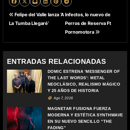
N
Felipe del Valle lanza ‘A
Infectos, lo nuevo de
La Tumba Llegaré’
Perros de Reserva Ft
A
Pornomotora
V
E
ENTRADAS RELACIONADAS
G
DOMIC ESTRENA ‘MESSENGER OF
A
THE LAST WORDS’: METAL
C
NEOCLÁSICO, REALISMO MÁGICO
Y 25 AÑOS DE HISTORIA
I
Ago 7, 2026
Ó
MAGNETAR FUSIONA FUERZA
MODERNA Y ESTÉTICA SYNTHWAVE
N
EN SU NUEVO SENCILLO “THE
FADING”