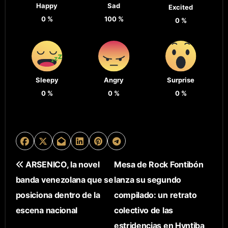
Happy
Sad
Excited
0
%
100
%
0
%
Sleepy
Angry
Surprise
0
%
0
%
0
%
N
ARSENICO, la novel
Mesa de Rock Fontibón
banda venezolana que se
lanza su segundo
A
posiciona dentro de la
compilado: un retrato
V
escena nacional
colectivo de las
estridencias en Hyntiba