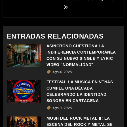
E
G
A
C
ENTRADAS RELACIONADAS
I
ASÍNCRONO CUESTIONA LA
INDIFERENCIA CONTEMPORÁNEA
Ó
CON SU NUEVO SINGLE Y LYRIC
VIDEO “NORMALIDAD”
N
Ago 4, 2026
D
FESTIVAL LA MÚSICA EN VENAS
CUMPLE UNA DÉCADA
E
CELEBRANDO LA IDENTIDAD
SONORA EN CARTAGENA
E
Ago 3, 2026
N
MOSH DEL ROCK METAL II: LA
ESCENA DEL ROCK Y METAL SE