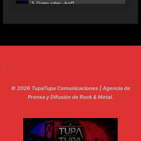
5. Quiero saber - And3
6. Tv - Entreco
7. Perros del Estado - Atestado
8. Singular - Stoner
9. Hasta Siempre - Maskhera
.
10. El Sergio - Los macabritos
11. Metele Bravura - Apolo 7
© 2026 TupaTupa Comunicaciones | Agencia de
12. dolor - Piel
Prensa y Difusión de Rock & Metal.
13. El Poder Del Lado Oscuro - Torre de marfil
14. Llanto en el Cielo - Carmaleon
15. Pachakuti - Pleia