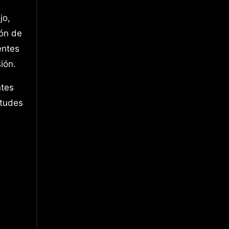
jo,
ión de
entes
ión.
ntes
itudes