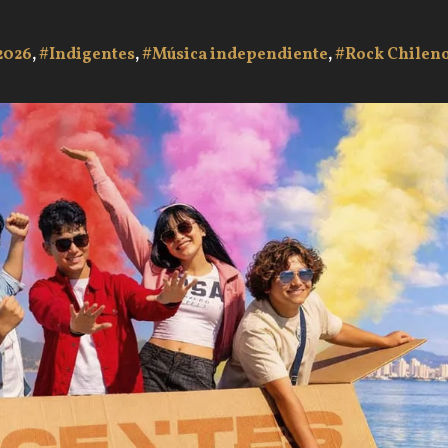
2026
,
#Indigentes
,
#Música independiente
,
#Rock Chilen