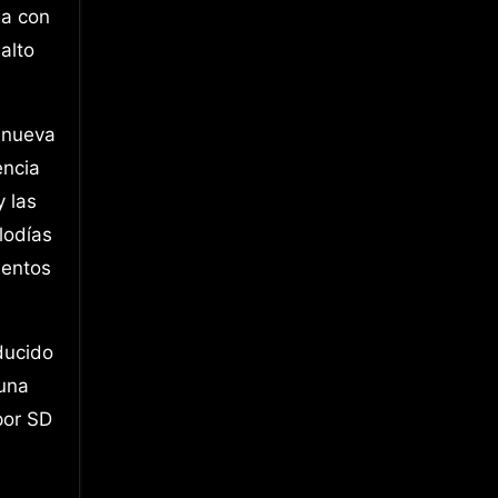
sa con
alto
a nueva
encia
y las
lodías
mentos
ducido
 una
por SD