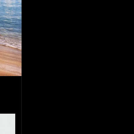
8. Singular - Stoner
9. Hasta Siempre - Maskhera
10. El Sergio - Los macabritos
11. Metele Bravura - Apolo 7
12. dolor - Piel
13. El Poder Del Lado Oscuro - Torre de marfil
14. Llanto en el Cielo - Carmaleon
15. Pachakuti - Pleia
16. Demuestro Mi Fe - Epidemia Rapcore
17. Kamikaze - La Pvta Electrica
18. El diablo esta en bora bora - El Sr Jada y los ultimos de la cuadra