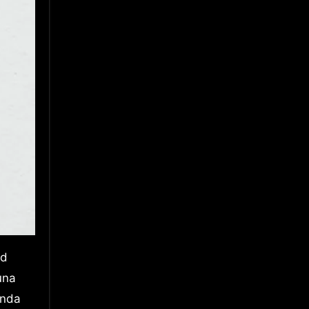
una
anda