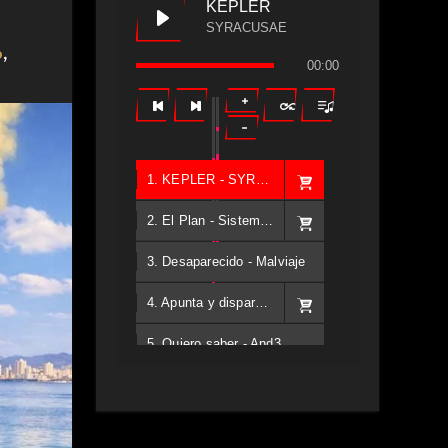
KEPLER
SYRACUSAE
o
,
00:00
1. KEPLER - SYRACUSAE
2. El Plan - Sistema Diez
3. Desaparecido - Malviaje
4. Apunta y dispara - Back2school
5. Quiero saber - And3
6. Tv - Entreco
7. Perros del Estado - Atestado