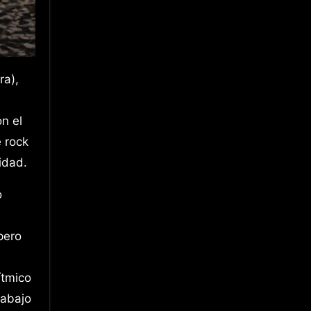
n el
 rock
idad.
o
pero
ítmico
rabajo