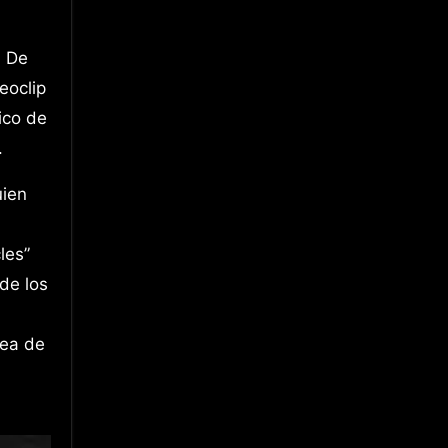
l De
eoclip
ico de
.
uien
les”
de los
rea de