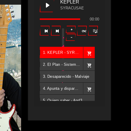
KEPLER
SYRACUSAE
00:00
1. KEPLER - SYRACUSAE
2. El Plan - Sistema Diez
3. Desaparecido - Malviaje
4. Apunta y dispara - Back2school
5. Quiero saber - And3
6. Tv - Entreco
7. Perros del Estado - Atestado