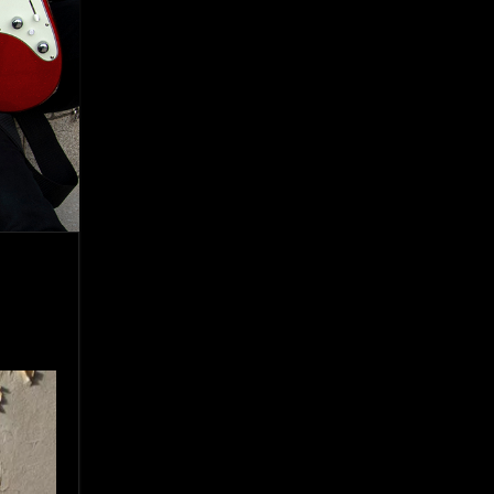
8. Singular - Stoner
9. Hasta Siempre - Maskhera
10. El Sergio - Los macabritos
11. Metele Bravura - Apolo 7
12. dolor - Piel
13. El Poder Del Lado Oscuro - Torre de marfil
14. Llanto en el Cielo - Carmaleon
15. Pachakuti - Pleia
16. Demuestro Mi Fe - Epidemia Rapcore
17. Kamikaze - La Pvta Electrica
18. El diablo esta en bora bora - El Sr Jada y los ultimos de la cuadra