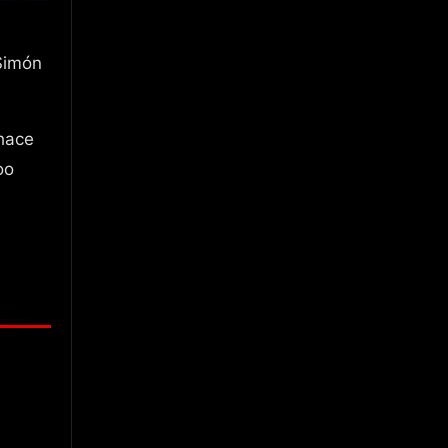
Simón
 hace
oo