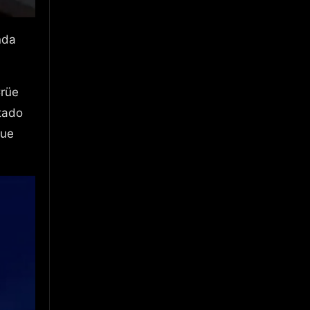
Crüe
tado
que