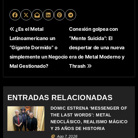
N
¿Es el Metal
Conexión golpea con
Latinoamericano un
“Mente Suicida”: El
A
“Gigante Dormido” o
despertar de una nueva
V
simplemente un Negocio
era de Metal Moderno y
E
Mal Gestionado?
Thrash
G
A
ENTRADAS RELACIONADAS
C
DOMIC ESTRENA ‘MESSENGER OF
THE LAST WORDS’: METAL
I
NEOCLÁSICO, REALISMO MÁGICO
Ó
Y 25 AÑOS DE HISTORIA
Ago 7, 2026