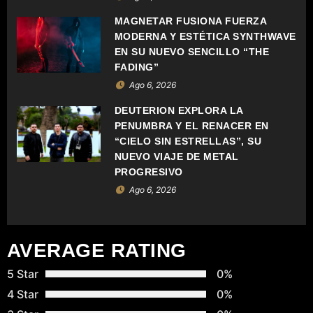
N
MAGNETAR FUSIONA FUERZA
D
MODERNA Y ESTÉTICA SYNTHWAVE
EN SU NUEVO SENCILLO “THE
E
FADING”
Ago 6, 2026
E
DEUTERION EXPLORA LA
N
PENUMBRA Y EL RENACER EN
“CIELO SIN ESTRELLAS”, SU
T
NUEVO VIAJE DE METAL
PROGRESIVO
R
Ago 6, 2026
A
D
AVERAGE RATING
A
5 Star
0%
4 Star
0%
S