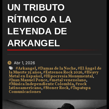
UN TRIBUTO
RÍTMICO A LA
LEYENDA DE
ARKANGEL
Abr 1, 2026
#Arkangel
,
#Damas de la Noche
,
#El Ángel de
la Muerte 25 años
,
#Estrenos Rock 2026
,
#Heavy
Metal en Español
,
#Hipocresía Monumental
,
#Juan Manuel Ponce
,
#metal venezolano
,
#Música Independiente Colombia
,
#rock
latinoamericano
,
#Stoner Rock
,
#Tupatupa
Comunicaciones