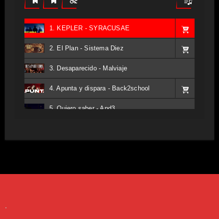
1. KEPLER - SYRACUSAE
2. El Plan - Sistema Diez
3. Desaparecido - Malviaje
4. Apunta y dispara - Back2school
5. Quiero saber - And3
6. Tv - Entreco
7. Perros del Estado - Atestado
8. Singular - Stoner
9. Hasta Siempre - Maskhera
.
10. El Sergio - Los macabritos