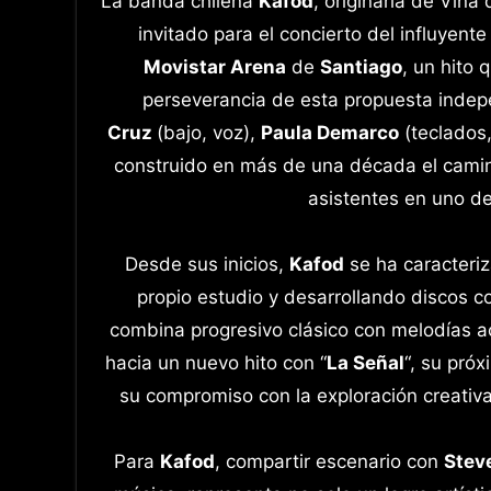
La banda chilena
Kafod
, originaria de Viñ
invitado para el concierto del influyent
Movistar Arena
de
Santiago
, un hito 
perseverancia de esta propuesta indepe
Cruz
(bajo, voz),
Paula Demarco
(teclados,
construido en más de una década el camino
asistentes en uno d
Desde sus inicios,
Kafod
se ha caracteriz
propio estudio y desarrollando discos c
combina progresivo clásico con melodías ac
hacia un nuevo hito con “
La Señal
“, su pró
su compromiso con la exploración creativa
Para
Kafod
, compartir escenario con
Stev