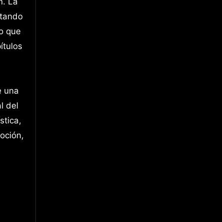
n. La
etando
do que
ítulos
e una
l del
stica,
oción,