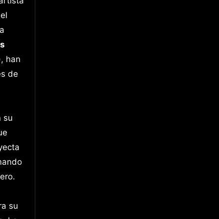
rtista
el
la
os
), han
es de
n su
ue
yecta
rmando
ero.
ra su