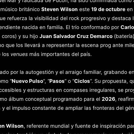
a del Mar y radicada de Pucón, ha sido confirmada como a
e músico británico
Steven Wilson
este
19 de octubre
en 
que refuerza la visibilidad del rock progresivo y destaca 
ndiente nacida en familia. El trío conformado por
Carl
 coros) y su hijo
Juan Salvador Cruz Demarco
(batería
 que los llevará a representar la escena prog ante mil
e los
venues
más importantes del país.
ado por la autogestión y el arraigo familiar, grabando e
omo “
Nuevo Pulso
“, “
Pasos
” o “
Ciclos
“. Su propuesta, q
cesibles y estructuras en compases irregulares, se pro
ximo álbum conceptual programado para el
2026
, reafi
 y el impulso constante de ampliar las fronteras del gén
en Wilson
, referente mundial y fuente de inspiración pa