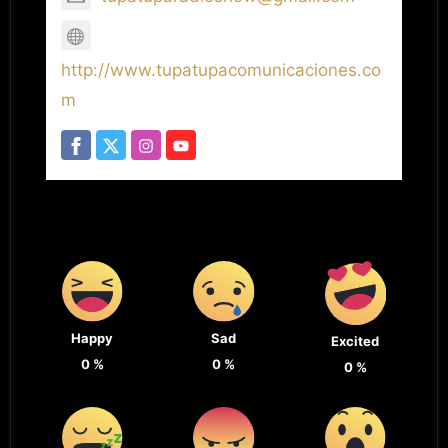
http://www.tupatupacomunicaciones.co
m
Happy
Sad
Excited
0
%
0
%
0
%