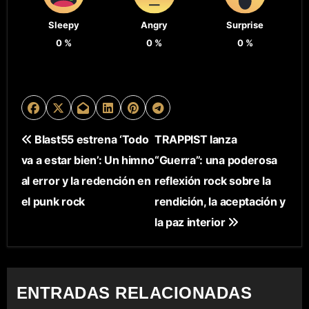
Sleepy
Angry
Surprise
0
%
0
%
0
%
N
Blast55 estrena ‘Todo
TRAPPIST lanza
va a estar bien’: Un himno
“Guerra”: una poderosa
A
al error y la redención en
reflexión rock sobre la
V
el punk rock
rendición, la aceptación y
E
la paz interior
G
A
ENTRADAS RELACIONADAS