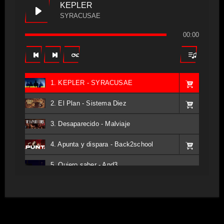
KEPLER
SYRACUSAE
00:00
1. KEPLER - SYRACUSAE
2. El Plan - Sistema Diez
3. Desaparecido - Malviaje
4. Apunta y dispara - Back2school
5. Quiero saber - And3
6. Tv - Entreco
7. Perros del Estado - Atestado