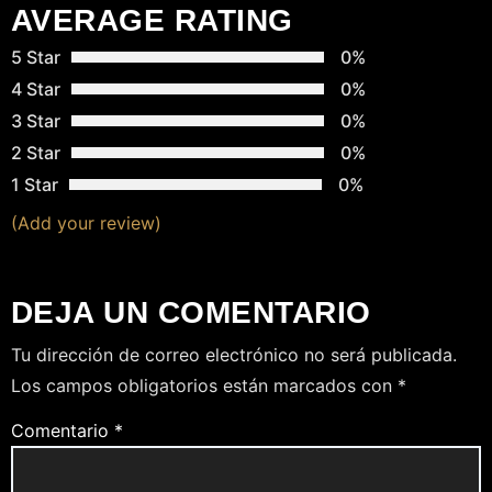
D
AVERAGE RATING
A
5 Star
0%
4 Star
0%
S
3 Star
0%
2 Star
0%
1 Star
0%
(Add your review)
DEJA UN COMENTARIO
Tu dirección de correo electrónico no será publicada.
Los campos obligatorios están marcados con
*
Comentario
*