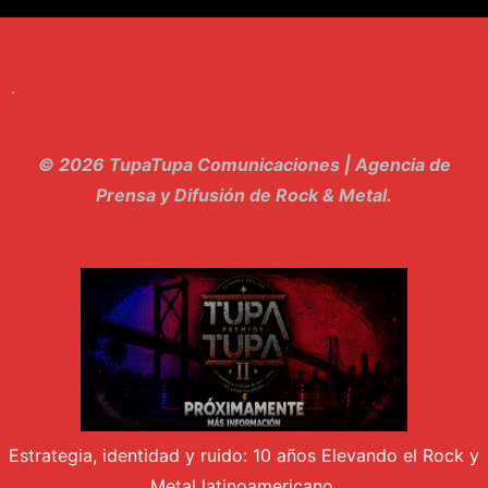
8. Singular - Stoner
9. Hasta Siempre - Maskhera
.
10. El Sergio - Los macabritos
11. Metele Bravura - Apolo 7
© 2026 TupaTupa Comunicaciones | Agencia de
12. dolor - Piel
Prensa y Difusión de Rock & Metal.
13. El Poder Del Lado Oscuro - Torre de marfil
14. Llanto en el Cielo - Carmaleon
15. Pachakuti - Pleia
16. Demuestro Mi Fe - Epidemia Rapcore
17. Kamikaze - La Pvta Electrica
Estrategia, identidad y ruido: 10 años Elevando el Rock y
18. El diablo esta en bora bora - El Sr Jada y los ultimos de la cuadra
Metal latinoamericano.