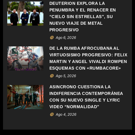
C
DEUTERION EXPLORA LA
PENUMBRA Y EL RENACER EN
I
“CIELO SIN ESTRELLAS”, SU
Ó
NUEVO VIAJE DE METAL
PROGRESIVO
N
Ago 6, 2026
D
DE LA RUMBA AFROCUBANA AL
VIRTUOSISMO PROGRESIVO: FELIX
E
MARTIN Y ANGEL VIVALDI ROMPEN
ESQUEMAS CON «RUMBACORE»
E
Ago 5, 2026
N
ASÍNCRONO CUESTIONA LA
INDIFERENCIA CONTEMPORÁNEA
T
CON SU NUEVO SINGLE Y LYRIC
VIDEO “NORMALIDAD”
R
Ago 4, 2026
A